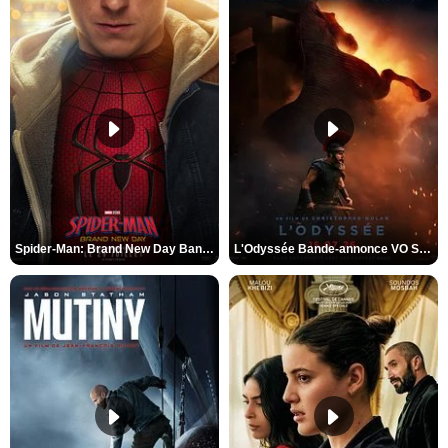
Spider-Man: Brand New Day Bande-annonce VO STFR
L'Odyssée Bande-annonce VO STFR