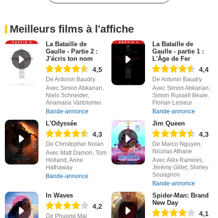
Meilleurs films à l'affiche
La Bataille de
La Bataille de
Gaulle - Partie 2 :
Gaulle - partie 1 :
J’écris ton nom
L'Âge de Fer
4,5
4,4
De Antonin Baudry
De Antonin Baudry
Avec Simon Abkarian,
Avec Simon Abkarian,
Niels Schneider,
Simon Russell Beale,
Anamaria Vartolomei
Florian Lesieur
Bande-annonce
Bande-annonce
L'Odyssée
Jim Queen
4,3
4,3
De Christopher Nolan
De Marco Nguyen,
Nicolas Athane
Avec Matt Damon, Tom
Holland, Anne
Avec Alex Ramires,
Hathaway
Jérémy Gillet, Shirley
Souagnon
Bande-annonce
Bande-annonce
In Waves
Spider-Man: Brand
New Day
4,2
4,1
De Phuong Mai