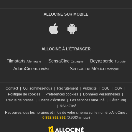
ALLOCINÉ SUR MOBILE
ALLOCINÉ À L'ÉTRANGER
Filmstarts
SensaCine
Beyazperde
Allemagne
Espagne
Turquie
AdoroCinema
Sensacine México
Brésil
Mexique
Contact
|
Qui sommes-nous
|
Recrutement
|
Publicité
|
CGU
|
CGV
|
Politique de cookies
|
Préférences cookies
|
Données Personnelles
|
Revue de presse
|
Charte d'écriture
|
Les services AlloCiné
|
Gérer Utiq
|
©AlloCiné
Retrouvez tous les horaires et infos de votre cinéma sur le numéro AlloCiné :
0 892 892 892
(0,90€/minute)