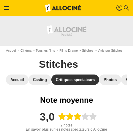
profil
menu
search
Accueil
Cinéma
Tous les films
Films Drame
Stitches
Avis sur Stitches
Stitches
Accueil
Casting
Critiques spectateurs
Photos
Film
Note moyenne
3,0
2 notes
En savoir plus sur les notes spectateurs d'AlloCiné