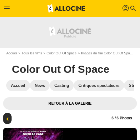
profil
menu
search
Accueil
Tous les films
Color Out Of Space
Images du film Color Out Of Space
A
Color Out Of Space
Accueil
News
Casting
Critiques spectateurs
Strea
RETOUR À LA GALERIE
6
/ 6 Photos