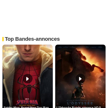
Top Bandes-annonces
Spider-Man: Brand New Day Bande-annonce VO STFR
L'Odyssée Bande-annonce VO STFR