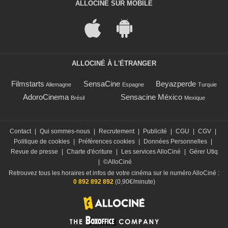
ALLOCINÉ SUR MOBILE
ALLOCINÉ À L'ÉTRANGER
Filmstarts
SensaCine
Beyazperde
Allemagne
Espagne
Turquie
AdoroCinema
Sensacine México
Brésil
Mexique
Contact
|
Qui sommes-nous
|
Recrutement
|
Publicité
|
CGU
|
CGV
|
Politique de cookies
|
Préférences cookies
|
Données Personnelles
|
Revue de presse
|
Charte d'écriture
|
Les services AlloCiné
|
Gérer Utiq
|
©AlloCiné
Retrouvez tous les horaires et infos de votre cinéma sur le numéro AlloCiné :
0 892 892 892
(0,90€/minute)