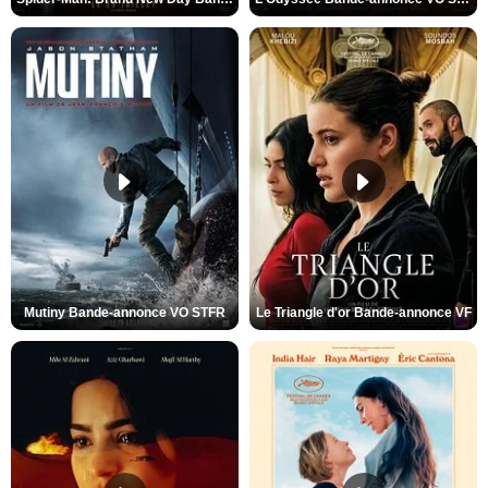
Mutiny Bande-annonce VO STFR
Le Triangle d'or Bande-annonce VF