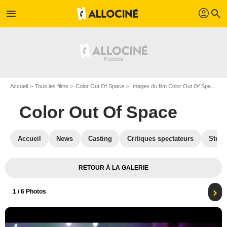
profil
menu
search
Accueil
Tous les films
Color Out Of Space
Images du film Color Out Of Space
P
Color Out Of Space
Accueil
News
Casting
Critiques spectateurs
Strea
RETOUR À LA GALERIE
1
/ 6 Photos