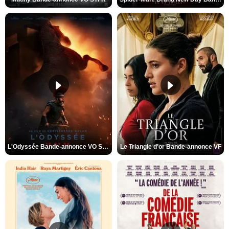
L'Odyssée Bande-annonce VO STFR
Le Triangle d'or Bande-annonce VF