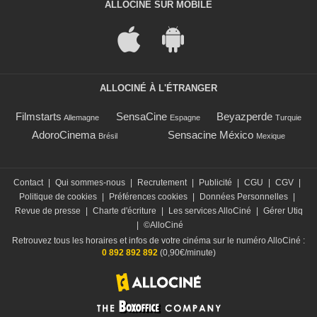
ALLOCINÉ SUR MOBILE
ALLOCINÉ À L'ÉTRANGER
Filmstarts
SensaCine
Beyazperde
Allemagne
Espagne
Turquie
AdoroCinema
Sensacine México
Brésil
Mexique
Contact
|
Qui sommes-nous
|
Recrutement
|
Publicité
|
CGU
|
CGV
|
Politique de cookies
|
Préférences cookies
|
Données Personnelles
|
Revue de presse
|
Charte d'écriture
|
Les services AlloCiné
|
Gérer Utiq
|
©AlloCiné
Retrouvez tous les horaires et infos de votre cinéma sur le numéro AlloCiné :
0 892 892 892
(0,90€/minute)