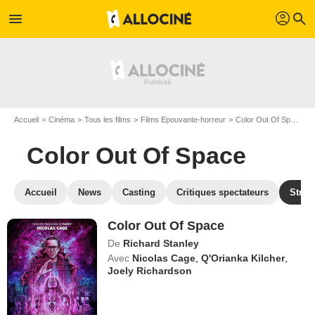
profil
menu
search
Accueil
Cinéma
Tous les films
Films Epouvante-horreur
Color Out Of Space
Color Out Of Space
Accueil
News
Casting
Critiques spectateurs
Strea
Color Out Of Space
De
Richard Stanley
Avec
Nicolas Cage
,
Q'Orianka Kilcher
,
Joely Richardson