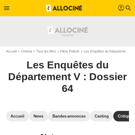
profil
menu
search
Accueil
Cinéma
Tous les films
Films Policier
Les Enquêtes du Département V : Dossier 64
Les Enquêtes du
Département V : Dossier
64
Accueil
News
Bandes-annonces
Casting
Critiques