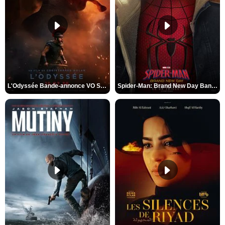
L'Odyssée Bande-annonce VO STFR
Spider-Man: Brand New Day Bande-annonce VO STFR