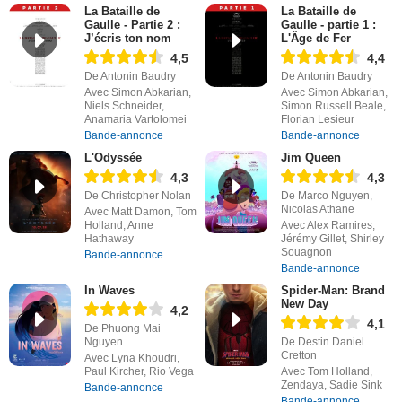
La Bataille de
La Bataille de
Gaulle - Partie 2 :
Gaulle - partie 1 :
J’écris ton nom
L'Âge de Fer
4,5
4,4
De Antonin Baudry
De Antonin Baudry
Avec Simon Abkarian,
Avec Simon Abkarian,
Niels Schneider,
Simon Russell Beale,
Anamaria Vartolomei
Florian Lesieur
Bande-annonce
Bande-annonce
L'Odyssée
Jim Queen
4,3
4,3
De Christopher Nolan
De Marco Nguyen,
Nicolas Athane
Avec Matt Damon, Tom
Holland, Anne
Avec Alex Ramires,
Hathaway
Jérémy Gillet, Shirley
Souagnon
Bande-annonce
Bande-annonce
In Waves
Spider-Man: Brand
New Day
4,2
4,1
De Phuong Mai
Nguyen
De Destin Daniel
Cretton
Avec Lyna Khoudri,
Paul Kircher, Rio Vega
Avec Tom Holland,
Zendaya, Sadie Sink
Bande-annonce
Bande-annonce