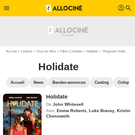
profil
menu
search
Accueil
Cinéma
Tous les films
Films Comédie
Holidate
Regarder Holidate en SVOD
Holidate
Accueil
News
Bandes-annonces
Casting
Critiques
Holidate
De
John Whitesell
Avec
Emma Roberts
,
Luke Bracey
,
Kristin
Chenoweth