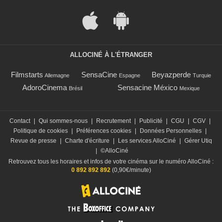
ALLOCINÉ À L'ÉTRANGER
Filmstarts
SensaCine
Beyazperde
Allemagne
Espagne
Turquie
AdoroCinema
Sensacine México
Brésil
Mexique
Contact
|
Qui sommes-nous
|
Recrutement
|
Publicité
|
CGU
|
CGV
|
Politique de cookies
|
Préférences cookies
|
Données Personnelles
|
Revue de presse
|
Charte d'écriture
|
Les services AlloCiné
|
Gérer Utiq
|
©AlloCiné
Retrouvez tous les horaires et infos de votre cinéma sur le numéro AlloCiné :
0 892 892 892
(0,90€/minute)