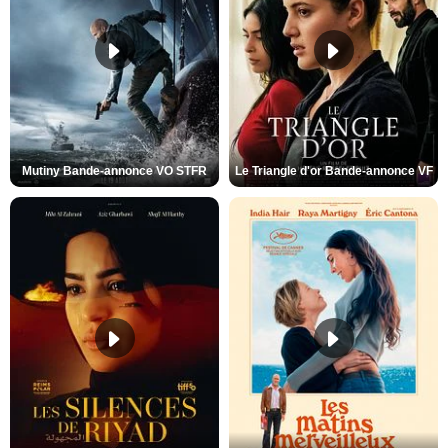
Mutiny Bande-annonce VO STFR
Le Triangle d'or Bande-annonce VF