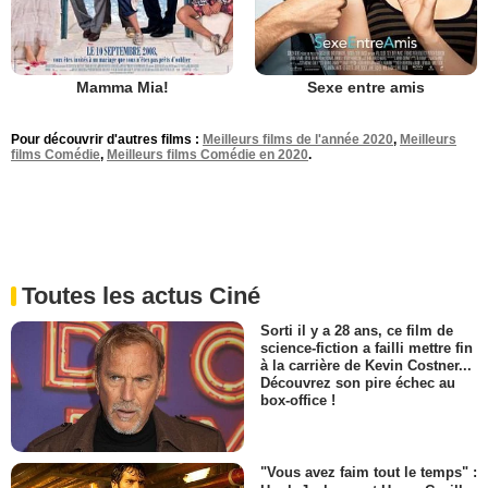
Mamma Mia!
Sexe entre amis
Pour découvrir d'autres films :
Meilleurs films de l'année 2020
,
Meilleurs
films Comédie
,
Meilleurs films Comédie en 2020
.
Toutes les actus Ciné
Sorti il y a 28 ans, ce film de
science-fiction a failli mettre fin
à la carrière de Kevin Costner...
Découvrez son pire échec au
box-office !
"Vous avez faim tout le temps" :