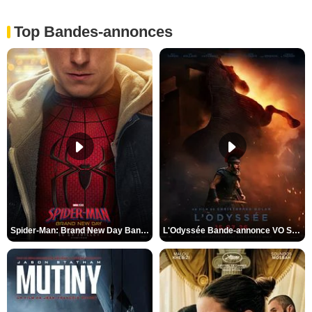
Top Bandes-annonces
Spider-Man: Brand New Day Bande-annonce VO STFR
L'Odyssée Bande-annonce VO STFR