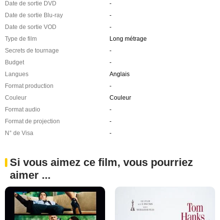
Date de sortie DVD
-
Date de sortie Blu-ray
-
Date de sortie VOD
-
Type de film
Long métrage
Secrets de tournage
-
Budget
-
Langues
Anglais
Format production
-
Couleur
Couleur
Format audio
-
Format de projection
-
N° de Visa
-
Si vous aimez ce film, vous pourriez
aimer ...