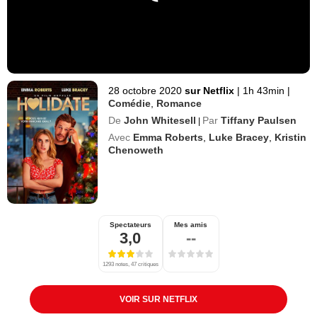
28 octobre 2020
sur Netflix
|
1h 43min
|
Comédie
,
Romance
De
John Whitesell
Par
Tiffany Paulsen
|
Avec
Emma Roberts
,
Luke Bracey
,
Kristin
Chenoweth
Spectateurs
Mes amis
3,0
--
1293 notes, 47 critiques
VOIR SUR NETFLIX