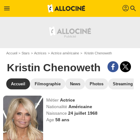
profil
menu
search
Accueil
Stars
Actrices
Actrice américaine
Kristin Chenoweth
Kristin Chenoweth
Accueil
Filmographie
News
Photos
Streaming
Métier
Actrice
Nationalité
Américaine
Naissance
24 juillet 1968
Age
58
ans