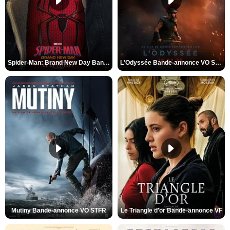
Spider-Man: Brand New Day Bande-annonce VO STFR
L'Odyssée Bande-annonce VO STFR
Mutiny Bande-annonce VO STFR
Le Triangle d'or Bande-annonce VF