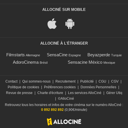
ALLOCINÉ SUR MOBILE
ALLOCINÉ À L'ÉTRANGER
Filmstarts
SensaCine
Beyazperde
Allemagne
Espagne
Turquie
AdoroCinema
Sensacine México
Brésil
Mexique
Contact
|
Qui sommes-nous
|
Recrutement
|
Publicité
|
CGU
|
CGV
|
Politique de cookies
|
Préférences cookies
|
Données Personnelles
|
Revue de presse
|
Charte d'écriture
|
Les services AlloCiné
|
Gérer Utiq
|
©AlloCiné
Retrouvez tous les horaires et infos de votre cinéma sur le numéro AlloCiné :
0 892 892 892
(0,90€/minute)