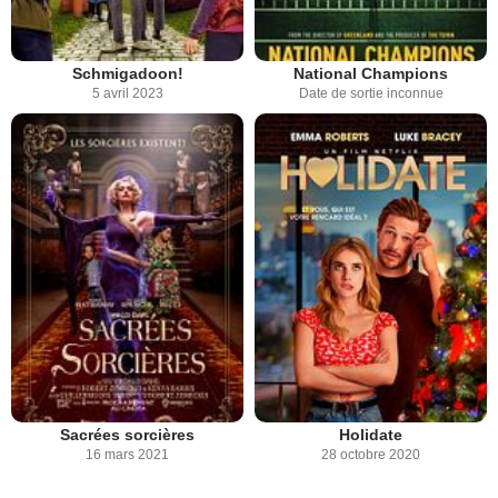
Schmigadoon!
National Champions
5 avril 2023
Date de sortie inconnue
Sacrées sorcières
Holidate
16 mars 2021
28 octobre 2020