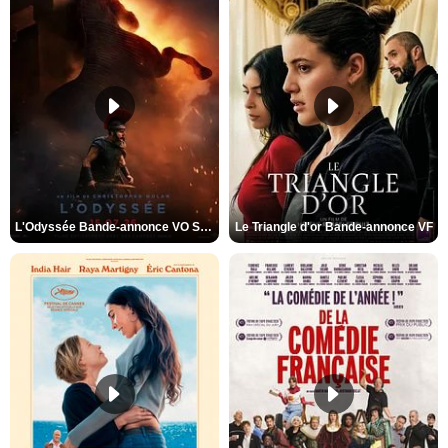
L'Odyssée Bande-annonce VO STFR
Le Triangle d'or Bande-annonce VF