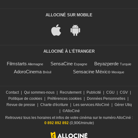
ALLOCINÉ SUR MOBILE
ALLOCINÉ À L'ÉTRANGER
Filmstarts
SensaCine
Beyazperde
Allemagne
Espagne
Turquie
AdoroCinema
Sensacine México
Brésil
Mexique
Contact
|
Qui sommes-nous
|
Recrutement
|
Publicité
|
CGU
|
CGV
|
Politique de cookies
|
Préférences cookies
|
Données Personnelles
|
Revue de presse
|
Charte d'écriture
|
Les services AlloCiné
|
Gérer Utiq
|
©AlloCiné
Retrouvez tous les horaires et infos de votre cinéma sur le numéro AlloCiné :
0 892 892 892
(0,90€/minute)