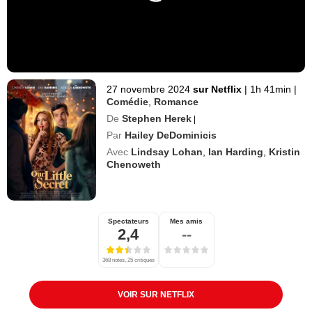
27 novembre 2024
sur Netflix
|
1h 41min
|
Comédie
,
Romance
De
Stephen Herek
|
Par
Hailey DeDominicis
Avec
Lindsay Lohan
,
Ian Harding
,
Kristin
Chenoweth
Spectateurs
Mes amis
2,4
--
368 notes, 25 critiques
VOIR SUR NETFLIX