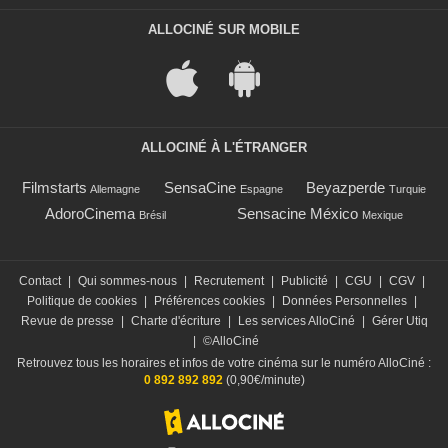
ALLOCINÉ SUR MOBILE
ALLOCINÉ À L'ÉTRANGER
Filmstarts
SensaCine
Beyazperde
Allemagne
Espagne
Turquie
AdoroCinema
Sensacine México
Brésil
Mexique
Contact
|
Qui sommes-nous
|
Recrutement
|
Publicité
|
CGU
|
CGV
|
Politique de cookies
|
Préférences cookies
|
Données Personnelles
|
Revue de presse
|
Charte d'écriture
|
Les services AlloCiné
|
Gérer Utiq
|
©AlloCiné
Retrouvez tous les horaires et infos de votre cinéma sur le numéro AlloCiné :
0 892 892 892
(0,90€/minute)