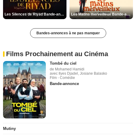
Les Silences de Riyad Bande-annonce VO STFR
Les Matins merveilleux Bande-annonce VF
Bandes-annonces à ne pas manquer
Films Prochainement au Cinéma
Tombé du ciel
de Mohamed Hamidi
avec Ilyes Djadel, Josiane Balasko
Film - Comédie
Bande-annonce
Mutiny