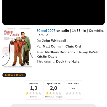
30 mai 2007
en salle
|
1h 33min
|
Comédie
,
Famille
De
John Whitesell
|
Par
Matt Corman
,
Chris Ord
Avec
Matthew Broderick
,
Danny DeVito
,
Kristin Davis
Titre original
Deck the Halls
Dès 10 ans
Presse
Spectateurs
Mes amis
1,0
2,0
--
1 critique
382 notes, 47 critiques