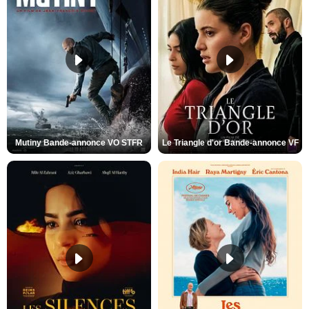
Mutiny Bande-annonce VO STFR
Le Triangle d'or Bande-annonce VF