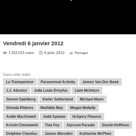
Vendredi 6 janvier 2012
1 352 515 vues
6 janv. 2012
Partager
Dans cette vidéo
Le Transporteur
Paranormal Activity
James Van Der Beek
J.J. Abrams
Julia Louis-Dreyfus
Liam McIntyre
Steven Spielberg
Kiefer Sutherland
Michael Mann
Shonda Rhimes
Mathilda May
Megan Mullally
Andie MacDowell
Judd Apatow
Grégory Fitoussi
Kristin Chenoweth
Tina Fey
Alysson Paradis
Dustin Hoffman
Delphine Chanéac
James Marsden
Katharine McPhee