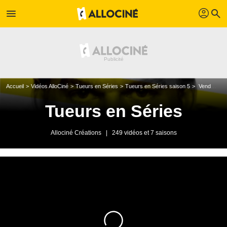
profil
menu
search
Accueil
Vidéos AlloCiné
Tueurs en Séries
Tueurs en Séries saison 5
Vendredi 6 janvier 2012
Tueurs en Séries
Allociné Créations
|
249 vidéos et 7 saisons