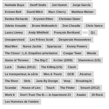
Nathalie Baye
Geoff Stults
Jon Hamm
Jorge García
Kristen Bell
David Milch
Marc Cherry
Matthew Weiner
Denise Richards
Krysten Ritter
Christian Slater
Odette Annable
Bruno Wolkowitch
Don Cheadle
Chris Vance
Laura Linney
Andy Whitfield
François Berléand
Q.I.
Unsupervised
Les Frères Scott
Desperate Housewives
Mad Men
Nurse Jackie
Spartacus
Kenny Powers
The Closer : L.A. Enquêtes prioritaires
Cougar Town
Weeds
Game of Thrones
The Big C
Archer (2009)
Shameless (US)
Luck
Dallas (2012)
The Killing (US)
Clash
Le transporteur, la série
Wes & Travis
GCB
Alcatraz
The River
Girls
Jane By Design
Veep
Breaking In
Scandal
House of Lies
Touch
The Finder
Smash (2012)
Work It
Don't Trust The B---- in Apartment 23
Awake
30 Rock
Les Hommes de l'ombre