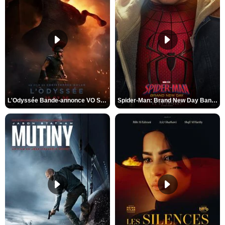
L'Odyssée Bande-annonce VO STFR
Spider-Man: Brand New Day Bande-annonce VO STFR