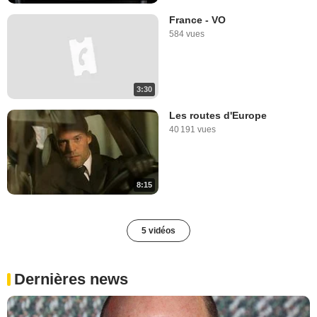
France - VO
584 vues
3:30
Les routes d'Europe
40 191 vues
8:15
5 vidéos
Dernières news