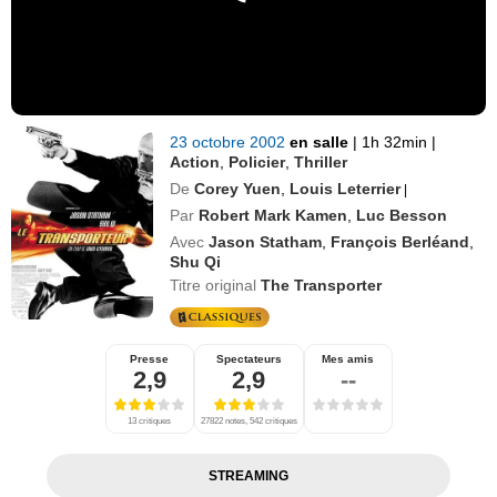
23 octobre 2002
en salle
|
1h 32min
|
Action
,
Policier
,
Thriller
De
Corey Yuen
,
Louis Leterrier
|
Par
Robert Mark Kamen
,
Luc Besson
Avec
Jason Statham
,
François Berléand
,
Shu Qi
Titre original
The Transporter
Presse
Spectateurs
Mes amis
2,9
2,9
--
13 critiques
27822 notes, 542 critiques
STREAMING