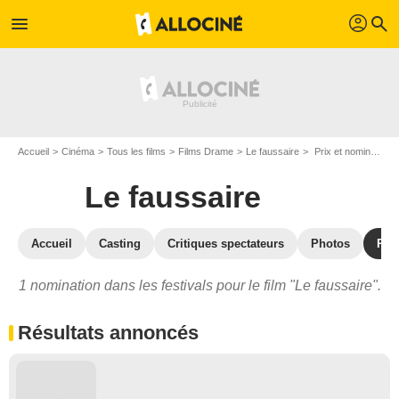
profil
menu
search
Accueil
Cinéma
Tous les films
Films Drame
Le faussaire
Prix et nominations pour Le faussaire
Le faussaire
Accueil
Casting
Critiques spectateurs
Photos
Réc
1 nomination dans les festivals pour le film "Le faussaire".
Résultats annoncés