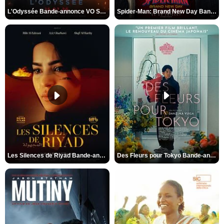
L'Odyssée Bande-annonce VO STFR
Spider-Man: Brand New Day Bande-annonce VO STFR
Les Silences de Riyad Bande-annonce VO STFR
Des Fleurs pour Tokyo Bande-annonce VO STFR