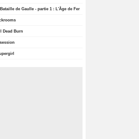
Bataille de Gaulle - partie 1 : L'Âge de Fer
ckrooms
il Dead Burn
session
upergirl