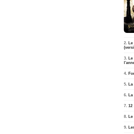
2.
Le 
(vers
3.
Le
l'ann
4.
Fo
5.
La 
6.
La 
7.
12
8.
Le
9.
Le