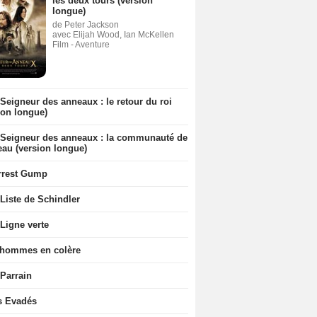
les deux tours (version
longue)
de Peter Jackson
avec Elijah Wood, Ian McKellen
Film - Aventure
Seigneur des anneaux : le retour du roi
ion longue)
 Seigneur des anneaux : la communauté de
eau (version longue)
rrest Gump
Liste de Schindler
Ligne verte
 hommes en colère
 Parrain
s Evadés