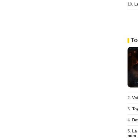
10.
L
To
2.
Va
3.
To
4.
De
5.
La 
nom