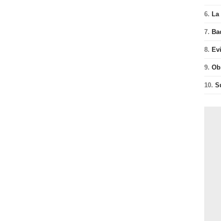
6.
La 
7.
Ba
8.
Ev
9.
Ob
10.
S