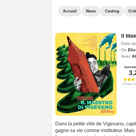
Accueil
News
Casting
Crit
Il Ma
Date de
De
Elio
Avec
Al
Spectat
3,
25 notes, 3 c
Dans la petite ville de Vigevano, cap
gagne sa vie comme instituteur. Mais i