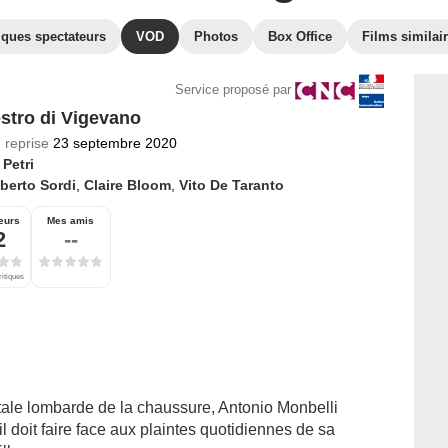
iques spectateurs
VOD
Photos
Box Office
Films similai
Service proposé par
estro di Vigevano
 reprise
23 septembre 2020
 Petri
berto Sordi
,
Claire Bloom
,
Vito De Taranto
eurs
Mes amis
2
--
ritiques
itale lombarde de la chaussure, Antonio Monbelli
l doit faire face aux plaintes quotidiennes de sa