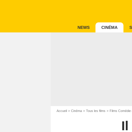
NEWS
CINÉMA
S
Accueil
Cinéma
Tous les films
Films Comédie 
I