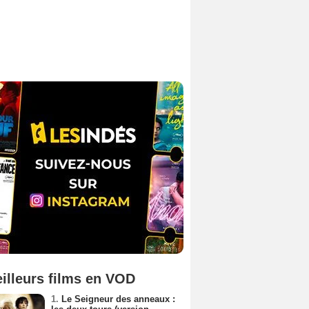
illeurs films en VOD
1.
Le Seigneur des anneaux :