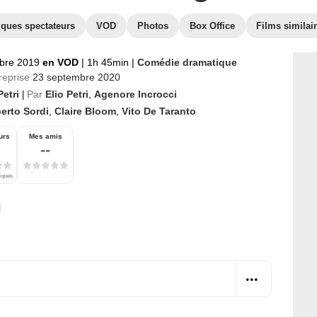
iques spectateurs
VOD
Photos
Box Office
Films similai
bre 2019
en VOD
|
1h 45min
|
Comédie dramatique
reprise
23 septembre 2020
Petri
Par
Elio Petri
,
Agenore Incrocci
|
erto Sordi
,
Claire Bloom
,
Vito De Taranto
urs
Mes amis
--
tiques