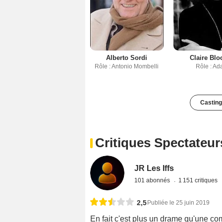
Alberto Sordi
Claire Bl
Rôle : Antonio Mombelli
Rôle : Ad
Casting
Critiques Spectateur
JR Les Iffs
101 abonnés
1 151 critiques
2,5
Publiée le 25 juin 2019
En fait c'est plus un drame qu'une c