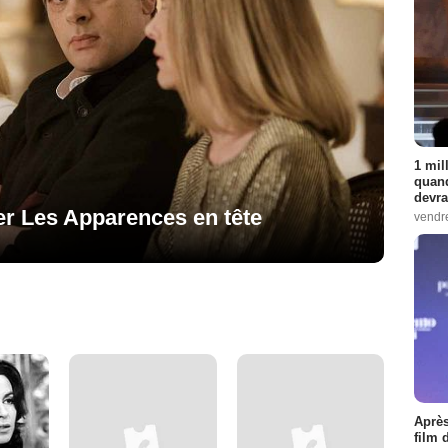
1 mil
quand
devra
ller Les Apparences en tête
vendr
Après
film 