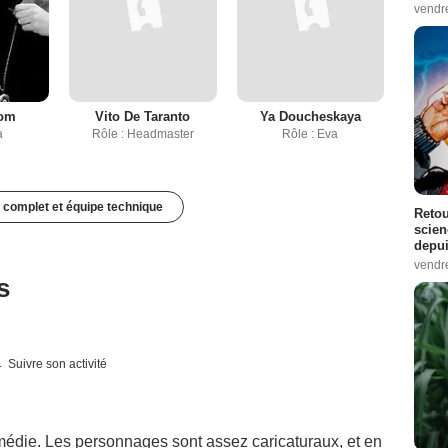
vendr
oom
Vito De Taranto
Ya Doucheskaya
a
Rôle : Headmaster
Rôle : Eva
 complet et équipe technique
Retou
scien
depui
vendr
s
Suivre son activité
omédie. Les personnages sont assez caricaturaux, et en