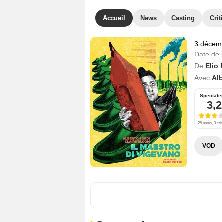
Accueil
News
Casting
Crit
3 décem
Date de 
De
Elio 
Avec
Alb
Spectate
3,2
25 notes, 3 cri
VOD