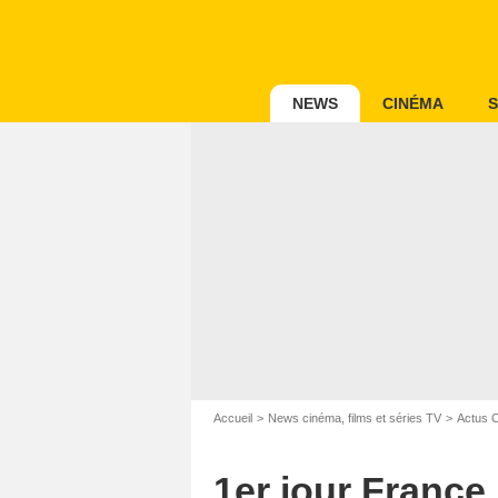
NEWS
CINÉMA
S
Accueil
News cinéma, films et séries TV
Actus 
1er jour France 