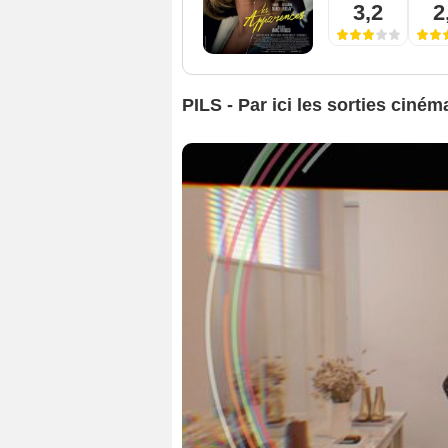
3,2
2
PILS - Par ici les sorties ciné