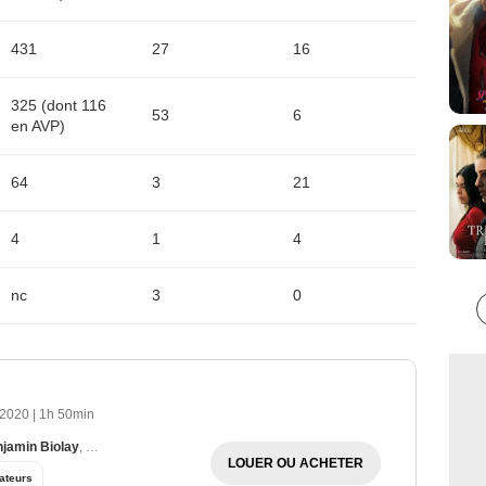
431
27
16
325 (dont 116
53
6
en AVP)
64
3
21
4
1
4
nc
3
0
 2020
|
1h 50min
jamin Biolay
,
Lucas Englander
LOUER OU ACHETER
ateurs