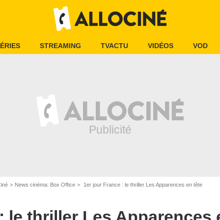
ÉRIES
STREAMING
TVACTU
VIDÉOS
VOD
SND
Ciné
News cinéma: Box Office
1er jour France : le thriller Les Apparences en tête
: le thriller Les Apparences 