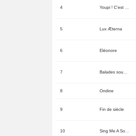
4
Youpi ! C'est mercredi
5
Lux Æterna
6
Eléonore
7
Balades sous les étoiles
8
Ondine
9
Fin de siècle
10
Sing Me A Song