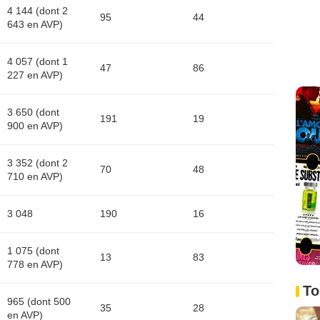
4 144 (dont 2
95
44
643 en AVP)
4 057 (dont 1
47
86
227 en AVP)
3 650 (dont
191
19
900 en AVP)
3 352 (dont 2
70
48
710 en AVP)
3 048
190
16
1 075 (dont
13
83
778 en AVP)
To
965 (dont 500
35
28
en AVP)