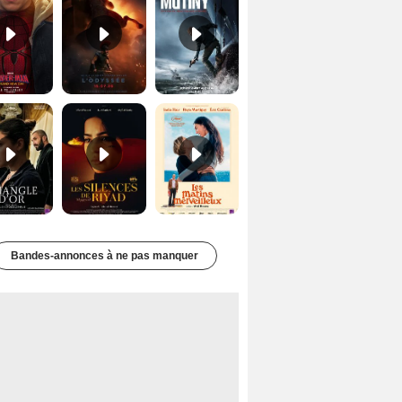
Le Triangle d'or Bande-annonce VF
Les Silences de Riyad Bande-annonce VO STFR
Les Matins merveilleux Bande-annonce VF
Bandes-annonces à ne pas manquer