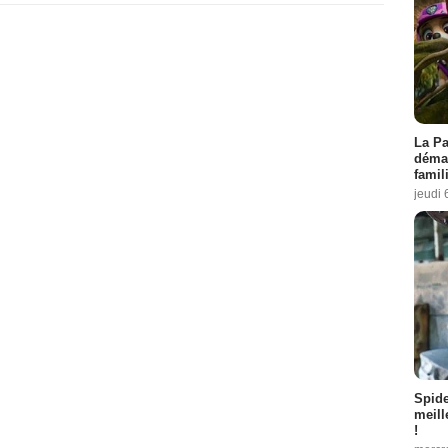
La Pa
démar
famil
jeudi 
Spid
meill
!