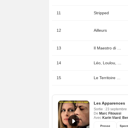
11
Stripped
12
Ailleurs
13
Il Maestro di Vigevano
14
Léo, Loulou, Jeanne et les autres
15
Le Territoire des autres
Les Apparences
Sortie :
23 septembre
De
Marc Fitoussi
Avec
Karin Viard
,
Ben
Presse
Spect