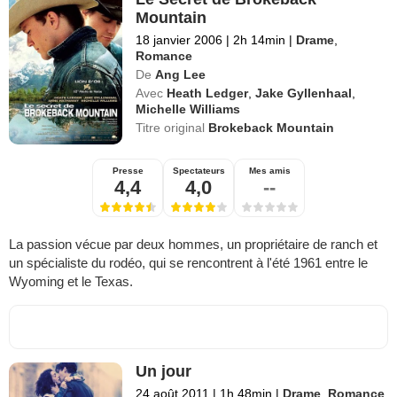
Mountain
18 janvier 2006
|
2h 14min
|
Drame
,
Romance
De
Ang Lee
Avec
Heath Ledger
,
Jake Gyllenhaal
,
Michelle Williams
Titre original
Brokeback Mountain
Presse
Spectateurs
Mes amis
4,4
4,0
--
La passion vécue par deux hommes, un propriétaire de ranch et
un spécialiste du rodéo, qui se rencontrent à l'été 1961 entre le
Wyoming et le Texas.
Un jour
24 août 2011
|
1h 48min
|
Drame
,
Romance