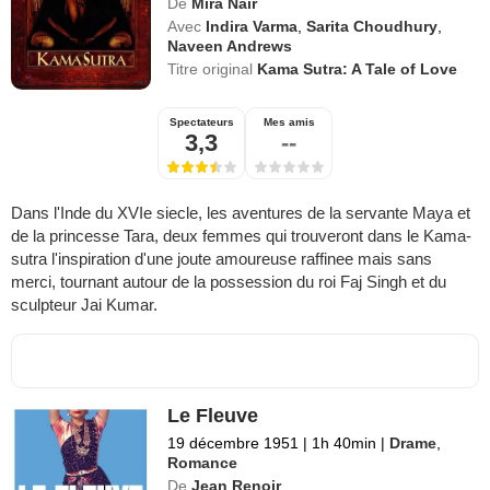
De
Mira Nair
Avec
Indira Varma
,
Sarita Choudhury
,
Naveen Andrews
Titre original
Kama Sutra: A Tale of Love
Spectateurs
Mes amis
3,3
--
Dans l'Inde du XVIe siecle, les aventures de la servante Maya et
de la princesse Tara, deux femmes qui trouveront dans le Kama-
sutra l'inspiration d'une joute amoureuse raffinee mais sans
merci, tournant autour de la possession du roi Faj Singh et du
sculpteur Jai Kumar.
Le Fleuve
19 décembre 1951
|
1h 40min
|
Drame
,
Romance
De
Jean Renoir