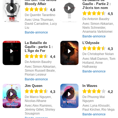
Bloody Affair
Gaulle - Partie 2 :
J’écris ton nom
4,6
4,5
De Quentin Tarantino
De Antonin Baudry
Avec Uma Thurman,
David Carradine, Lucy
Avec Simon Abkarian,
Liu
Niels Schneider,
Anamaria Vartolomei
Bande-annonce
Bande-annonce
La Bataille de
L'Odyssée
Gaulle - partie 1 :
4,3
L'Âge de Fer
De Christopher Nolan
4,4
Avec Matt Damon, Tom
De Antonin Baudry
Holland, Anne
Avec Simon Abkarian,
Hathaway
Simon Russell Beale,
Bande-annonce
Florian Lesieur
Bande-annonce
Jim Queen
In Waves
4,3
4,2
De Marco Nguyen,
De Phuong Mai
Nicolas Athane
Nguyen
Avec Alex Ramires,
Avec Lyna Khoudri,
Jérémy Gillet, Shirley
Paul Kircher, Rio Vega
Souagnon
Bande-annonce