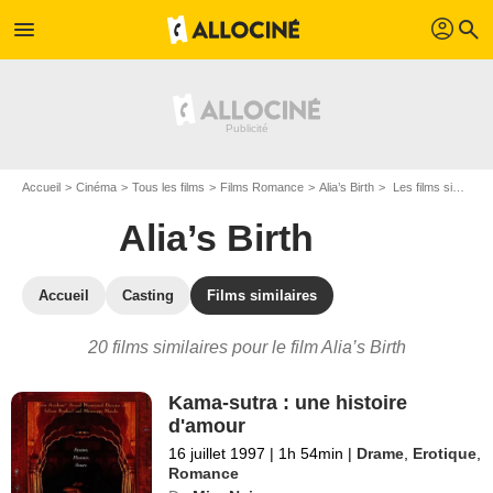
profil
menu
search
Accueil
Cinéma
Tous les films
Films Romance
Alia’s Birth
Les films similaires à "Alia’s Birth"
Alia’s Birth
Accueil
Casting
Films similaires
20 films similaires pour le film Alia’s Birth
Kama-sutra : une histoire
d'amour
16 juillet 1997
|
1h 54min
|
Drame
,
Erotique
,
Romance