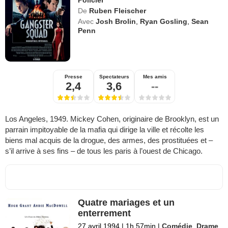
Policier
De
Ruben Fleischer
Avec
Josh Brolin
,
Ryan Gosling
,
Sean
Penn
Presse
Spectateurs
Mes amis
2,4
3,6
--
Los Angeles, 1949. Mickey Cohen, originaire de Brooklyn, est un
parrain impitoyable de la mafia qui dirige la ville et récolte les
biens mal acquis de la drogue, des armes, des prostituées et –
s’il arrive à ses fins – de tous les paris à l’ouest de Chicago.
Quatre mariages et un
enterrement
27 avril 1994
|
1h 57min
|
Comédie
,
Drame
,