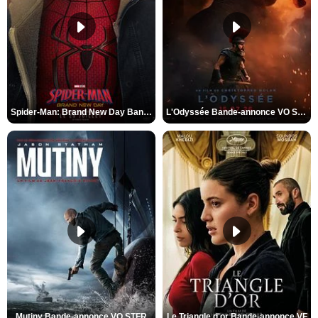
Spider-Man: Brand New Day Bande-annonce VO STFR
L'Odyssée Bande-annonce VO STFR
Mutiny Bande-annonce VO STFR
Le Triangle d'or Bande-annonce VF