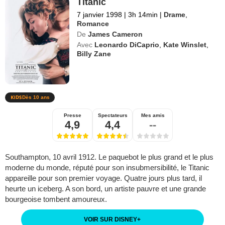
Titanic
7 janvier 1998
|
3h 14min
|
Drame
,
Romance
De
James Cameron
Avec
Leonardo DiCaprio
,
Kate Winslet
,
Billy Zane
Dès 10 ans
Presse
Spectateurs
Mes amis
4,9
4,4
--
Southampton, 10 avril 1912. Le paquebot le plus grand et le plus
moderne du monde, réputé pour son insubmersibilité, le Titanic
appareille pour son premier voyage. Quatre jours plus tard, il
heurte un iceberg. A son bord, un artiste pauvre et une grande
bourgeoise tombent amoureux.
VOIR SUR DISNEY
+