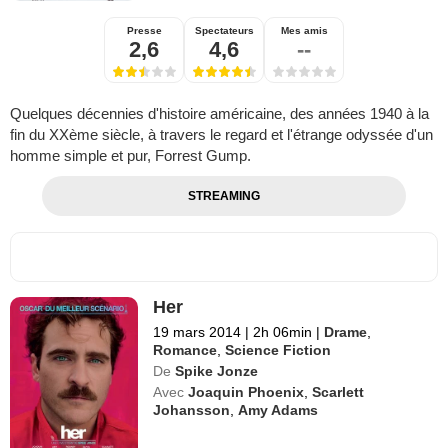
Presse
Spectateurs
Mes amis
2,6
4,6
--
Quelques décennies d'histoire américaine, des années 1940 à la
fin du XXème siècle, à travers le regard et l'étrange odyssée d'un
homme simple et pur, Forrest Gump.
STREAMING
Her
19 mars 2014
|
2h 06min
|
Drame
,
Romance
,
Science Fiction
De
Spike Jonze
Avec
Joaquin Phoenix
,
Scarlett
Johansson
,
Amy Adams