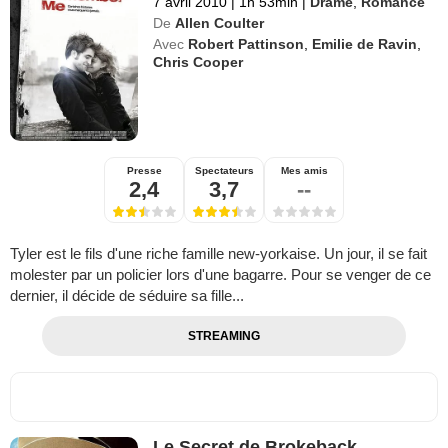
7 avril 2010
|
1h 53min
|
Drame
,
Romance
De
Allen Coulter
Avec
Robert Pattinson
,
Emilie de Ravin
,
Chris Cooper
Presse
Spectateurs
Mes amis
2,4
3,7
--
Tyler est le fils d'une riche famille new-yorkaise. Un jour, il se fait
molester par un policier lors d'une bagarre. Pour se venger de ce
dernier, il décide de séduire sa fille...
STREAMING
Le Secret de Brokeback