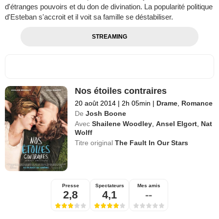
d'étranges pouvoirs et du don de divination. La popularité politique
d'Esteban s'accroit et il voit sa famille se déstabiliser.
STREAMING
Nos étoiles contraires
20 août 2014
|
2h 05min
|
Drame
,
Romance
De
Josh Boone
Avec
Shailene Woodley
,
Ansel Elgort
,
Nat
Wolff
Titre original
The Fault In Our Stars
Presse
Spectateurs
Mes amis
2,8
4,1
--