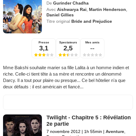
De
Gurinder Chadha
Avec
Aishwarya Rai
,
Martin Henderson
,
Daniel Gillies
Titre original
Bride and Prejudice
Presse
Spectateurs
Mes amis
3,1
2,5
--
Mme Bakshi souhaite marier sa fille Lalita à un homme indien et
riche. Celle-ci tient tête à sa mère et rencontre un dénommé
Darcy. Il a tout pour plaire ou presque... Ce bel hôtelier n'a que
deux défauts : il est américain et fiancé...
Twilight - Chapitre 5 : Révélation
2e partie
7 novembre 2012
|
1h 55min
|
Aventure
,