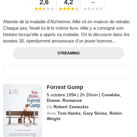
2,6
4,2
--
Atteinte de la maladie d'Alzheimer, Allie vit en maison de retraite.
Chaque jour, Noah lui lit le même livre. Allie y a consigné son
histoire lorsqu'elle a appris sa maladie. On la découvre dans les
années 30, éperdument amoureuse d'un jeune homme...
STREAMING
Forrest Gump
5 octobre 1994
|
2h 20min
|
Comédie
,
Drame
,
Romance
De
Robert Zemeckis
Avec
Tom Hanks
,
Gary Sinise
,
Robin
Wright