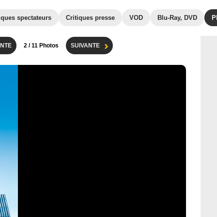
iques spectateurs
Critiques presse
VOD
Blu-Ray, DVD
P
NTE
2
/ 11 Photos
SUIVANTE