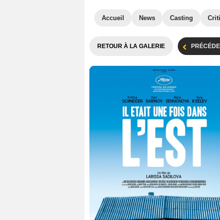
Accueil
News
Casting
Crit
RETOUR À LA GALERIE
PRÉCÉDE