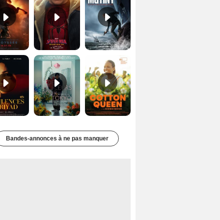
Les Silences de Riyad Bande-annonce VO STFR
Des Fleurs pour Tokyo Bande-annonce VO STFR
Cotton Queen Bande-annonce VO STFR
Bandes-annonces à ne pas manquer