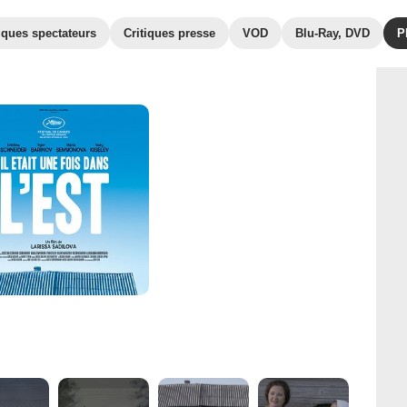
iques spectateurs
Critiques presse
VOD
Blu-Ray, DVD
P