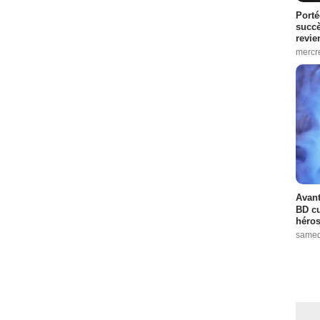
Porté
succè
revie
mercre
Avant
BD cu
héros
samed