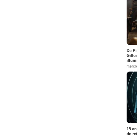
De Pi
Gille
illum
mercr
15 an
de re