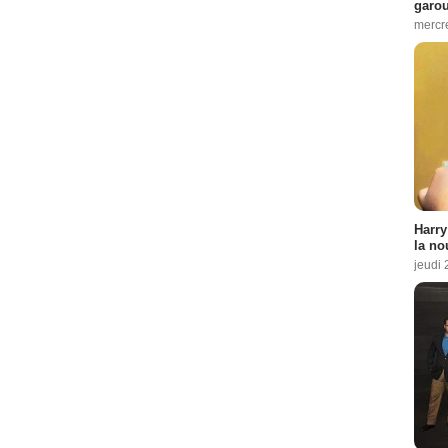
garo
mercre
Harry
la no
jeudi