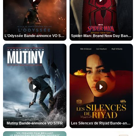
L'Odyssée Bande-annonce VO STFR
Spider-Man: Brand New Day Bande-annonce VO STFR
Mutiny Bande-annonce VO STFR
Les Silences de Riyad Bande-annonce VO STFR