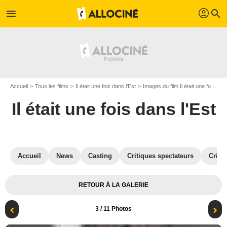
profil
menu
search
Accueil
Tous les films
Il était une fois dans l'Est
Images du film Il était une fois dans l'Est
Il était une fois dans l'Est
Accueil
News
Casting
Critiques spectateurs
Criti
RETOUR À LA GALERIE
3
/ 11 Photos