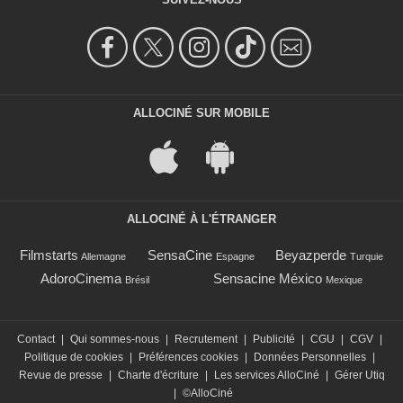
ALLOCINÉ SUR MOBILE
ALLOCINÉ À L'ÉTRANGER
Filmstarts
SensaCine
Beyazperde
Allemagne
Espagne
Turquie
AdoroCinema
Sensacine México
Brésil
Mexique
Contact
|
Qui sommes-nous
|
Recrutement
|
Publicité
|
CGU
|
CGV
|
Politique de cookies
|
Préférences cookies
|
Données Personnelles
|
Revue de presse
|
Charte d'écriture
|
Les services AlloCiné
|
Gérer Utiq
|
©AlloCiné