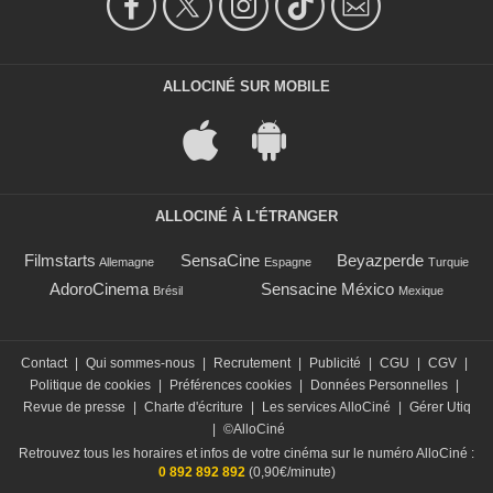
ALLOCINÉ SUR MOBILE
ALLOCINÉ À L'ÉTRANGER
Filmstarts
SensaCine
Beyazperde
Allemagne
Espagne
Turquie
AdoroCinema
Sensacine México
Brésil
Mexique
Contact
|
Qui sommes-nous
|
Recrutement
|
Publicité
|
CGU
|
CGV
|
Politique de cookies
|
Préférences cookies
|
Données Personnelles
|
Revue de presse
|
Charte d'écriture
|
Les services AlloCiné
|
Gérer Utiq
|
©AlloCiné
Retrouvez tous les horaires et infos de votre cinéma sur le numéro AlloCiné :
0 892 892 892
(0,90€/minute)