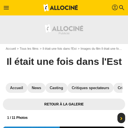
profil
menu
search
Accueil
Tous les films
Il était une fois dans l'Est
Images du film Il était une fois dans l'Est
Il était une fois dans l'Est
Accueil
News
Casting
Critiques spectateurs
Criti
RETOUR À LA GALERIE
1
/ 11 Photos