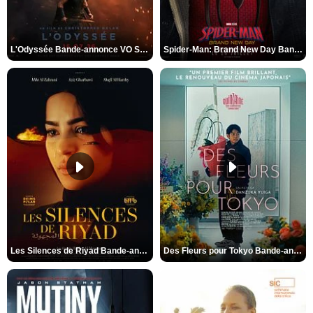
L'Odyssée Bande-annonce VO STFR
Spider-Man: Brand New Day Bande-annonce VO STFR
Les Silences de Riyad Bande-annonce VO STFR
Des Fleurs pour Tokyo Bande-annonce VO STFR