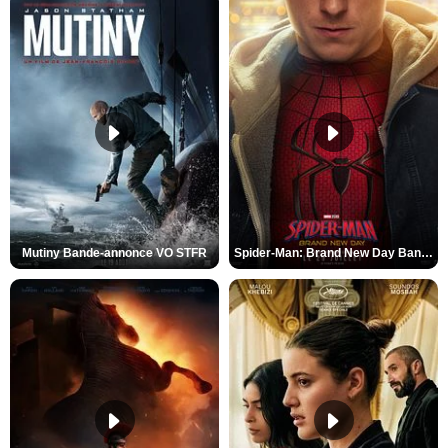
Mutiny Bande-annonce VO STFR
Spider-Man: Brand New Day Bande-annonce VO STFR