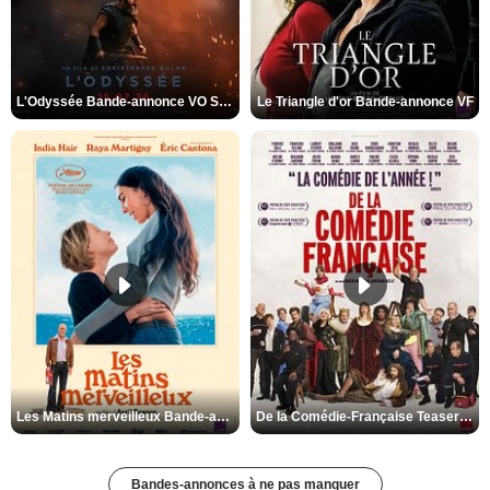
L'Odyssée Bande-annonce VO STFR
Le Triangle d'or Bande-annonce VF
Les Matins merveilleux Bande-annonce VF
De la Comédie-Française Teaser VF
Bandes-annonces à ne pas manquer