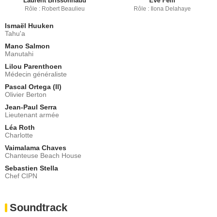
Laurent Brissonnaud
Eve Felli
Rôle : Robert Beaulieu
Rôle : Ilona Delahaye
Ismaël Huuken
Tahu'a
Mano Salmon
Manutahi
Lilou Parenthoen
Médecin généraliste
Pascal Ortega (II)
Olivier Berton
Jean-Paul Serra
Lieutenant armée
Léa Roth
Charlotte
Vaimalama Chaves
Chanteuse Beach House
Sebastien Stella
Chef CIPN
Soundtrack