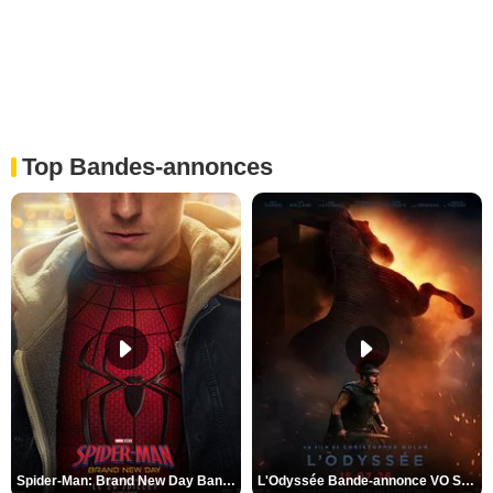
Top Bandes-annonces
Spider-Man: Brand New Day Bande-annonce VO STFR
L'Odyssée Bande-annonce VO STFR