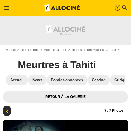
profil
menu
search
Accueil
Tous les films
Meurtres à Tahiti
Images du film Meurtres à Tahiti
Photo de Meurtres à Tahiti - Photo 7
Meurtres à Tahiti
Accueil
News
Bandes-annonces
Casting
Critiques
RETOUR À LA GALERIE
7
/ 7 Photos