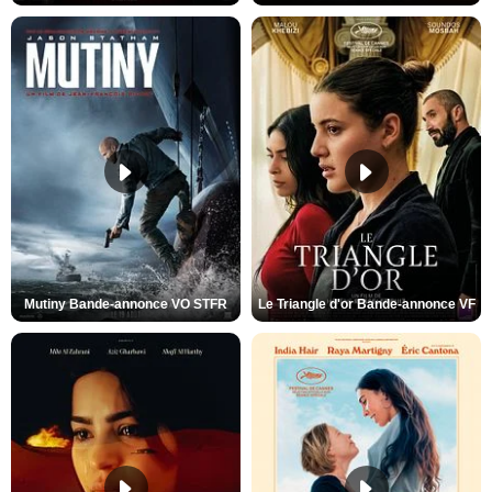
Mutiny Bande-annonce VO STFR
Le Triangle d'or Bande-annonce VF