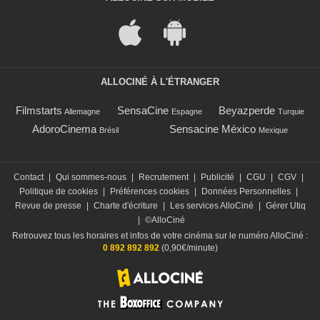
ALLOCINÉ À L'ÉTRANGER
Filmstarts
SensaCine
Beyazperde
Allemagne
Espagne
Turquie
AdoroCinema
Sensacine México
Brésil
Mexique
Contact
|
Qui sommes-nous
|
Recrutement
|
Publicité
|
CGU
|
CGV
|
Politique de cookies
|
Préférences cookies
|
Données Personnelles
|
Revue de presse
|
Charte d'écriture
|
Les services AlloCiné
|
Gérer Utiq
|
©AlloCiné
Retrouvez tous les horaires et infos de votre cinéma sur le numéro AlloCiné :
0 892 892 892
(0,90€/minute)