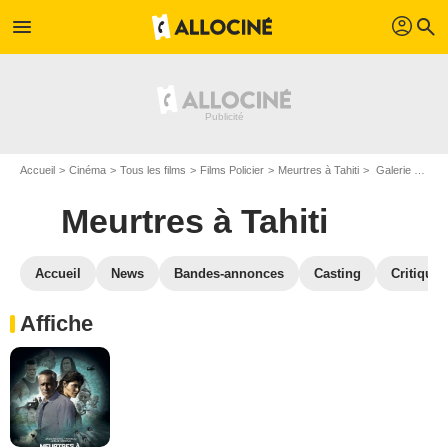
profil
menu
search
Accueil
Cinéma
Tous les films
Films Policier
Meurtres à Tahiti
Galerie photos du film Meurtres à Tahiti
Meurtres à Tahiti
Accueil
News
Bandes-annonces
Casting
Critiques
Affiche