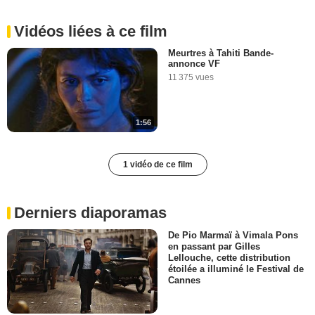
Vidéos liées à ce film
Meurtres à Tahiti Bande-
annonce VF
11 375 vues
1:56
1 vidéo de ce film
Derniers diaporamas
De Pio Marmaï à Vimala Pons
en passant par Gilles
Lellouche, cette distribution
étoilée a illuminé le Festival de
Cannes