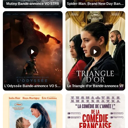
Mutiny Bande-annonce VO STFR
Spider-Man: Brand New Day Bande-annonce VO STFR
L'Odyssée Bande-annonce VO STFR
Le Triangle d'or Bande-annonce VF