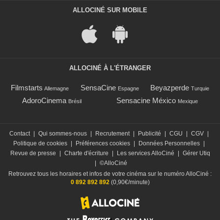
ALLOCINÉ SUR MOBILE
ALLOCINÉ À L'ÉTRANGER
Filmstarts
SensaCine
Beyazperde
Allemagne
Espagne
Turquie
AdoroCinema
Sensacine México
Brésil
Mexique
Contact
|
Qui sommes-nous
|
Recrutement
|
Publicité
|
CGU
|
CGV
|
Politique de cookies
|
Préférences cookies
|
Données Personnelles
|
Revue de presse
|
Charte d'écriture
|
Les services AlloCiné
|
Gérer Utiq
|
©AlloCiné
Retrouvez tous les horaires et infos de votre cinéma sur le numéro AlloCiné :
0 892 892 892
(0,90€/minute)