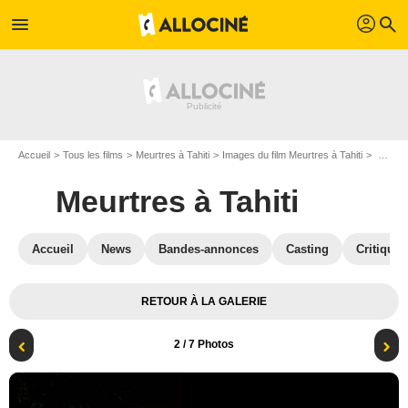
profil
menu
search
Accueil
Tous les films
Meurtres à Tahiti
Images du film Meurtres à Tahiti
Photo de Meurtres à Tahiti - Photo 2
Meurtres à Tahiti
Accueil
News
Bandes-annonces
Casting
Critiques
RETOUR À LA GALERIE
2
/ 7 Photos