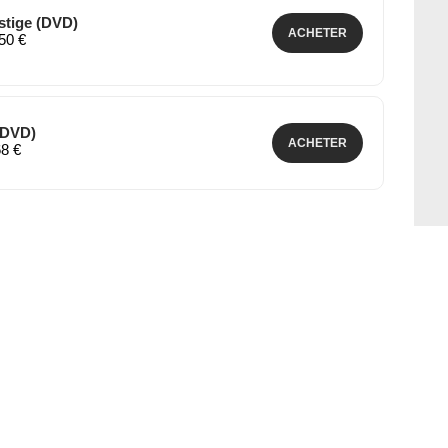
estige (DVD)
ACHETER
,50 €
(DVD)
ACHETER
68 €