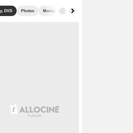
y, DVD
Photos
Musique
Secrets de tournage
Box Office