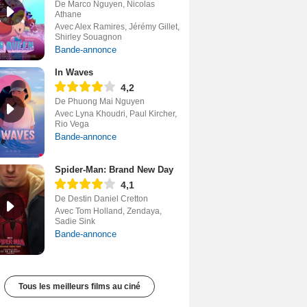
De Marco Nguyen, Nicolas
Athane
Avec Alex Ramires, Jérémy Gillet,
Shirley Souagnon
Bande-annonce
In Waves
4,2
De Phuong Mai Nguyen
Avec Lyna Khoudri, Paul Kircher,
Rio Vega
Bande-annonce
Spider-Man: Brand New Day
4,1
De Destin Daniel Cretton
Avec Tom Holland, Zendaya,
Sadie Sink
Bande-annonce
Tous les meilleurs films au ciné