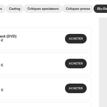
es
Casting
Critiques spectateurs
Critiques presse
Blu-Ra
Pack (DVD)
ACHETER
0 €
ACHETER
0 €
ACHETER
4 €