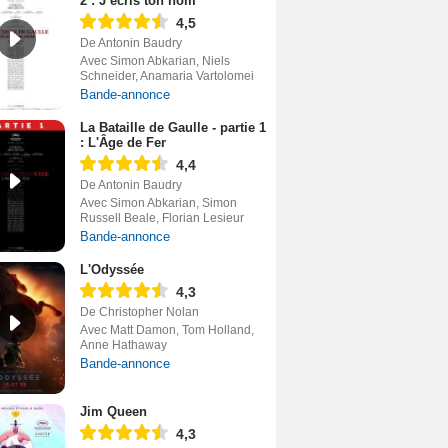
2 : J’écris ton nom
4,5
De Antonin Baudry
Avec Simon Abkarian, Niels
Schneider, Anamaria Vartolomei
Bande-annonce
La Bataille de Gaulle - partie 1
: L'Âge de Fer
4,4
De Antonin Baudry
Avec Simon Abkarian, Simon
Russell Beale, Florian Lesieur
Bande-annonce
L'Odyssée
4,3
De Christopher Nolan
Avec Matt Damon, Tom Holland,
Anne Hathaway
Bande-annonce
Jim Queen
4,3