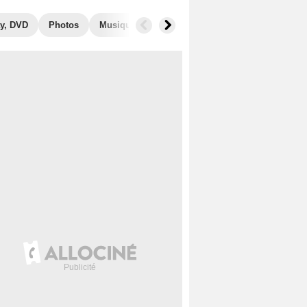
y, DVD
Photos
Musique
Secrets de tournage
Box Office