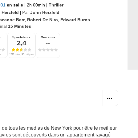
2001
en salle
|
2h 00min
|
Thriller
 Herzfeld
Par
John Herzfeld
|
seanne Barr
,
Robert De Niro
,
Edward Burns
ginal
15 Minutes
e
Spectateurs
Mes amis
2,4
--
es
1246 notes, 90 critiques
 de tous les médias de New York pour être le meilleur
davres sont découverts dans un appartement ravagé