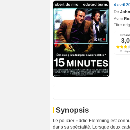
4 avril 
De
John
Avec
Ro
Titre ori
Press
3,0
20 critiqu
Synopsis
Le policier Eddie Flemming est connu
dans sa spécialité. Lorsque deux ca