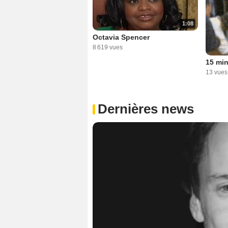
1:08
Octavia Spencer
8 619 vues
15 mi
13 vues
Dernières news