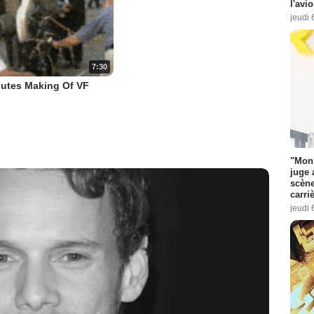
l'avi
jeudi 
7:30
nutes Making Of VF
"Mon 
juge 
scène
carri
jeudi 