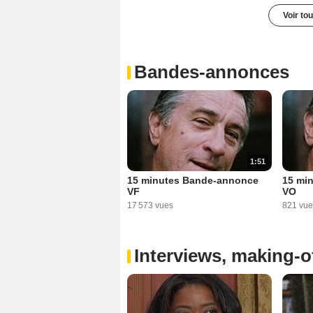
Voir to
Bandes-annonces
1:51
15 minutes Bande-annonce
15 mi
VF
VO
17 573 vues
821 vue
Interviews, making-of