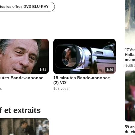
utes les offres DVD BLU-RAY
"C'éta
Holla
même
jeudi 
1:51
1:26
nutes Bande-annonce
15 minutes Bande-annonce
(2) VO
s
153 vues
 et extraits
59 an
du ci