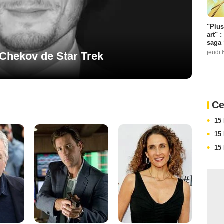
"Plus
art" :
saga 
jeudi 
 Chekov de Star Trek
Ce
15
15
15