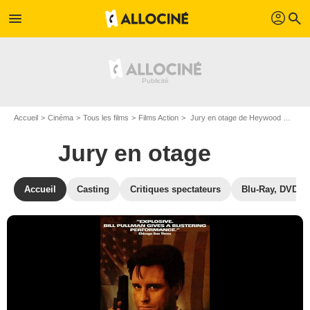
profil
menu
search
Accueil
Cinéma
Tous les films
Films Action
Jury en otage de Heywood Gould
Jury en otage
Accueil
Casting
Critiques spectateurs
Blu-Ray, DVD