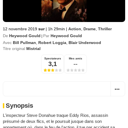
12 novembre 2019
sur
|
1h 29min
|
Action
,
Drame
,
Thriller
De
Heywood Gould
Par
Heywood Gould
|
Avec
Bill Pullman
,
Robert Loggia
,
Blair Underwood
Titre original
Mistrial
Spectateurs
Mes amis
3,1
--
Synopsis
L'inspecteur Steve Donahue traque Eddy Rios, assassin
présumé de deux flics, et le poursuit jusque dans son
appartement où, dans le feu de l'action, il tue par accident sa