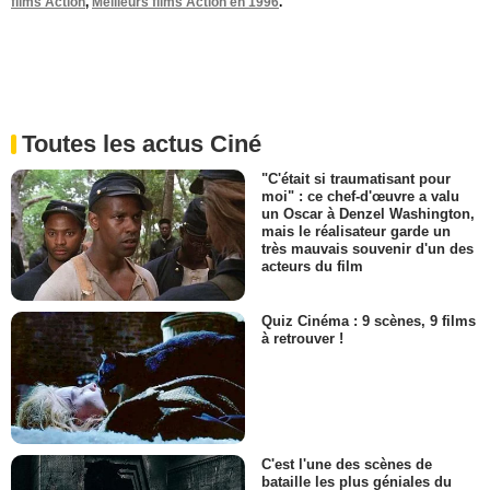
films Action
,
Meilleurs films Action en 1996
.
Toutes les actus Ciné
"C'était si traumatisant pour
moi" : ce chef-d'œuvre a valu
un Oscar à Denzel Washington,
mais le réalisateur garde un
très mauvais souvenir d'un des
acteurs du film
Quiz Cinéma : 9 scènes, 9 films
à retrouver !
C'est l'une des scènes de
bataille les plus géniales du