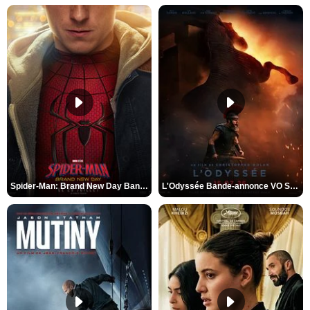
Spider-Man: Brand New Day Bande-annonce VO STFR
L'Odyssée Bande-annonce VO STFR