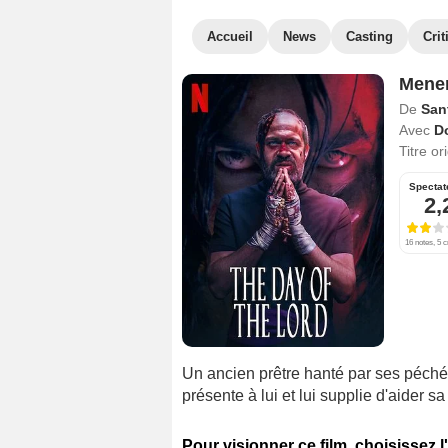
Accueil
News
Casting
Crit
Menen
De
San
Avec
D
Titre or
Spectat
2,
16 notes, 5 c
Un ancien prêtre hanté par ses péché
présente à lui et lui supplie d'aider sa
Pour visionner ce film, choisissez l