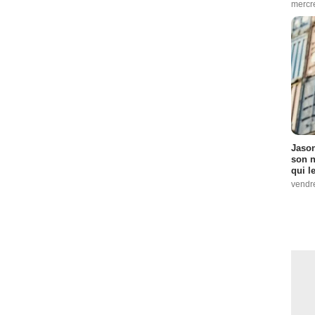
mercr
Jason
son n
qui le
vendre