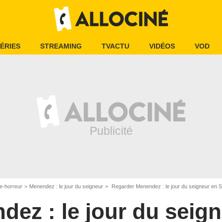
ÉRIES
STREAMING
TVACTU
VIDÉOS
VOD
e-horreur
Menendez : le jour du seigneur
Regarder Menendez : le jour du seigneur en
dez : le jour du seig