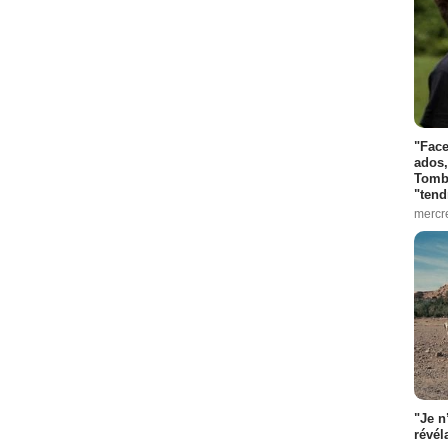
"Face
ados,
Tombo
"tend
mercr
"Je n
révél