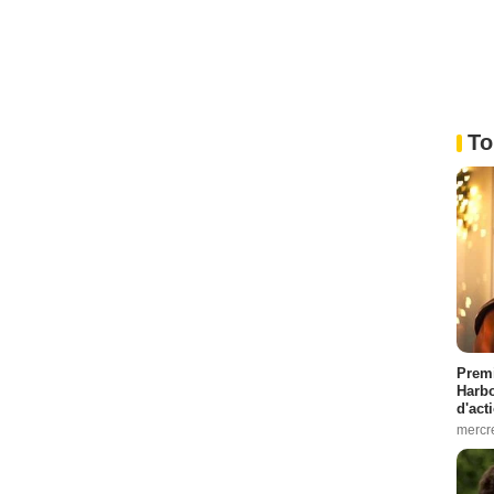
To
Premi
Harbo
d'act
mercr