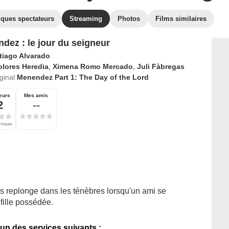
iques spectateurs
Streaming
Photos
Films similaires
dez : le jour du seigneur
tiago Alvarado
olores Heredia
,
Ximena Romo Mercado
,
Juli Fàbregas
iginal
Menendez Part 1: The Day of the Lord
eurs
Mes amis
2
--
ritiques
s replonge dans les ténèbres lorsqu'un ami se
 fille possédée.
'un des services suivants :