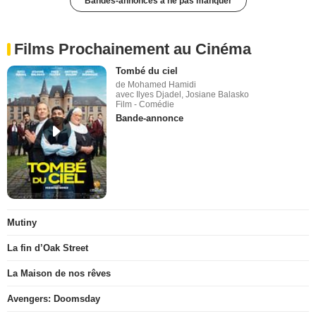
Bandes-annonces à ne pas manquer
Films Prochainement au Cinéma
Tombé du ciel
de Mohamed Hamidi
avec Ilyes Djadel, Josiane Balasko
Film - Comédie
Bande-annonce
Mutiny
La fin d’Oak Street
La Maison de nos rêves
Avengers: Doomsday