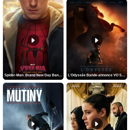
Spider-Man: Brand New Day Bande-annonce VO STFR
L'Odyssée Bande-annonce VO STFR