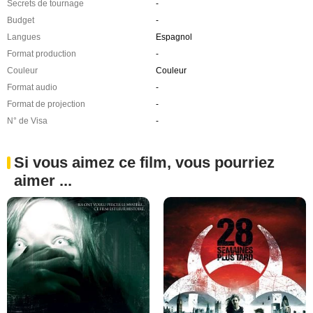
Secrets de tournage
-
Budget
-
Langues
Espagnol
Format production
-
Couleur
Couleur
Format audio
-
Format de projection
-
N° de Visa
-
Si vous aimez ce film, vous pourriez
aimer ...