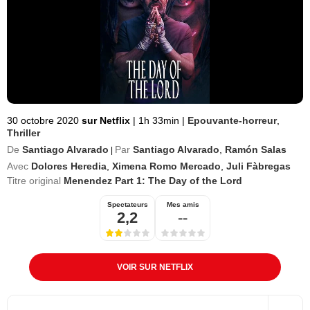
30 octobre 2020
sur Netflix
|
1h 33min
|
Epouvante-horreur
,
Thriller
De
Santiago Alvarado
Par
Santiago Alvarado
,
Ramón Salas
|
Avec
Dolores Heredia
,
Ximena Romo Mercado
,
Juli Fàbregas
Titre original
Menendez Part 1: The Day of the Lord
Spectateurs
Mes amis
2,2
--
VOIR SUR NETFLIX