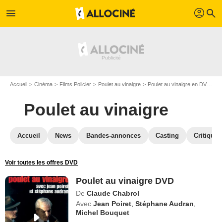
profil
menu
search
Accueil
Cinéma
Films Policier
Poulet au vinaigre
Poulet au vinaigre en DVD
P
Poulet au vinaigre
Accueil
News
Bandes-annonces
Casting
Critiques
Voir toutes les offres DVD
Poulet au vinaigre DVD
De
Claude Chabrol
Avec
Jean Poiret
,
Stéphane Audran
,
Michel Bouquet