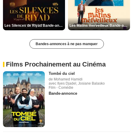
Les Silences de Riyad Bande-annonce VO STFR
Les Matins merveilleux Bande-annonce VF
Bandes-annonces à ne pas manquer
Films Prochainement au Cinéma
Tombé du ciel
de Mohamed Hamidi
avec Ilyes Djadel, Josiane Balasko
Film - Comédie
Bande-annonce