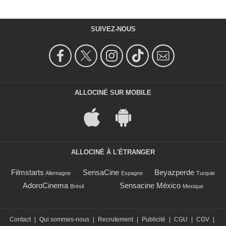
SUIVEZ-NOUS
ALLOCINÉ SUR MOBILE
ALLOCINÉ À L'ÉTRANGER
Filmstarts
SensaCine
Beyazperde
Allemagne
Espagne
Turquie
AdoroCinema
Sensacine México
Brésil
Mexique
Contact
|
Qui sommes-nous
|
Recrutement
|
Publicité
|
CGU
|
CGV
|