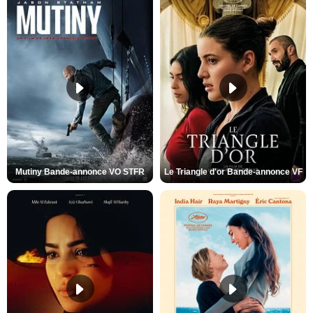
Mutiny Bande-annonce VO STFR
Le Triangle d'or Bande-annonce VF