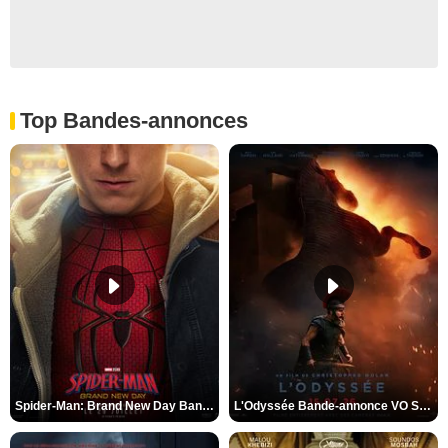
Top Bandes-annonces
Spider-Man: Brand New Day Bande-annonce VO STFR
L'Odyssée Bande-annonce VO STFR