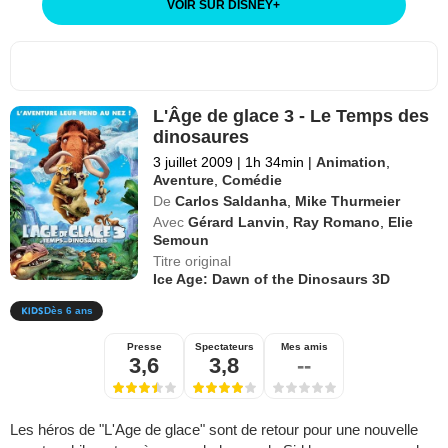
VOIR SUR DISNEY
+
L'Âge de glace 3 - Le Temps des
dinosaures
3 juillet 2009
|
1h 34min
|
Animation
,
Aventure
,
Comédie
De
Carlos Saldanha
,
Mike Thurmeier
Avec
Gérard Lanvin
,
Ray Romano
,
Elie
Semoun
Titre original
Ice Age: Dawn of the Dinosaurs 3D
Dès 6 ans
Presse
Spectateurs
Mes amis
3,6
3,8
--
Les héros de "L'Age de glace" sont de retour pour une nouvelle