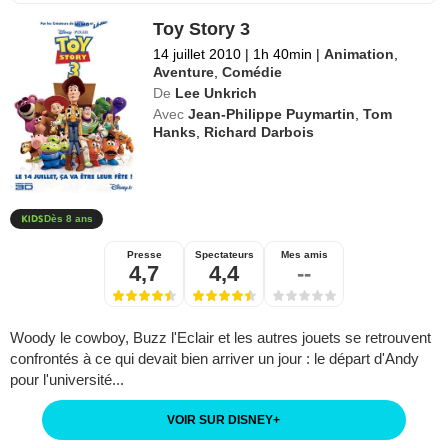
Toy Story 3
14 juillet 2010
|
1h 40min
|
Animation
,
Aventure
,
Comédie
De
Lee Unkrich
Avec
Jean-Philippe Puymartin
,
Tom
Hanks
,
Richard Darbois
Dès 8 ans
Presse
Spectateurs
Mes amis
4,7
4,4
--
Woody le cowboy, Buzz l'Eclair et les autres jouets se retrouvent
confrontés à ce qui devait bien arriver un jour : le départ d'Andy
pour l'université...
VOIR SUR DISNEY
+