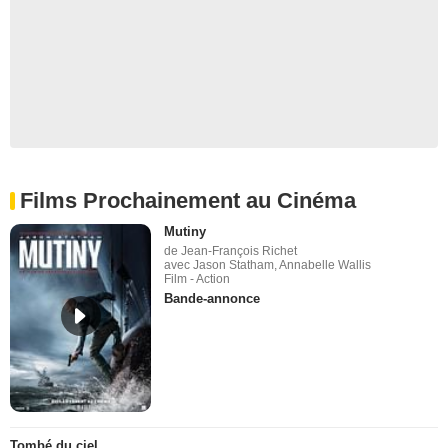
Films Prochainement au Cinéma
Mutiny
de Jean-François Richet
avec Jason Statham, Annabelle Wallis
Film - Action
Bande-annonce
Tombé du ciel