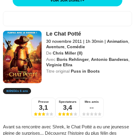
VOIR SUR DISNEY
+
Le Chat Potté
30 novembre 2011
|
1h 30min
|
Animation
,
Aventure
,
Comédie
De
Chris Miller (II)
Avec
Boris Rehlinger
,
Antonio Banderas
,
Virginie Efira
Titre original
Puss in Boots
Dès 6 ans
Presse
Spectateurs
Mes amis
3,1
3,4
--
Avant sa rencontre avec Shrek, le Chat Potté a eu une jeunesse
pleine de surprises... Découvrez l'histoire du plus félin des