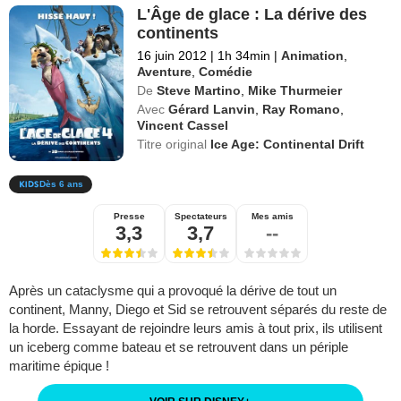
L'Âge de glace : La dérive des
continents
16 juin 2012
|
1h 34min
|
Animation
,
Aventure
,
Comédie
De
Steve Martino
,
Mike Thurmeier
Avec
Gérard Lanvin
,
Ray Romano
,
Vincent Cassel
Titre original
Ice Age: Continental Drift
Dès 6 ans
Presse
Spectateurs
Mes amis
3,3
3,7
--
Après un cataclysme qui a provoqué la dérive de tout un
continent, Manny, Diego et Sid se retrouvent séparés du reste de
la horde. Essayant de rejoindre leurs amis à tout prix, ils utilisent
un iceberg comme bateau et se retrouvent dans un périple
maritime épique !