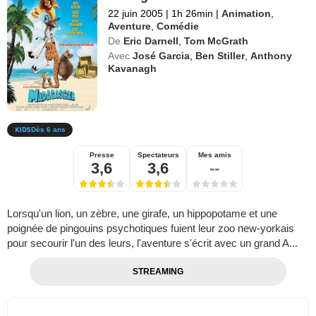
22 juin 2005
|
1h 26min
|
Animation
,
Aventure
,
Comédie
De
Eric Darnell
,
Tom McGrath
Avec
José Garcia
,
Ben Stiller
,
Anthony
Kavanagh
Dès 6 ans
Presse
Spectateurs
Mes amis
3,6
3,6
--
Lorsqu'un lion, un zèbre, une girafe, un hippopotame et une
poignée de pingouins psychotiques fuient leur zoo new-yorkais
pour secourir l'un des leurs, l'aventure s'écrit avec un grand A...
STREAMING