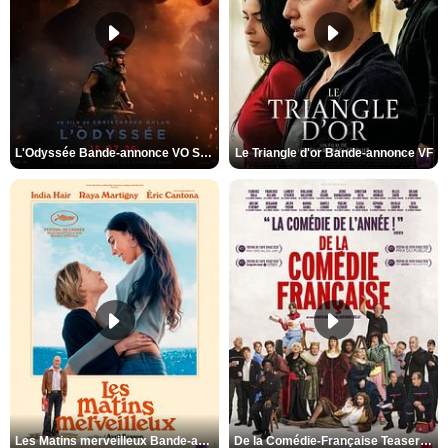
L'Odyssée Bande-annonce VO STFR
Le Triangle d'or Bande-annonce VF
Les Matins merveilleux Bande-annonce VF
De la Comédie-Française Teaser VF