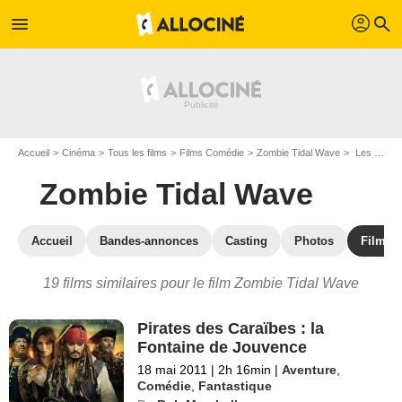
profil
menu
search
Accueil
Cinéma
Tous les films
Films Comédie
Zombie Tidal Wave
Les films similaires à "Zombie Tidal Wave"
Zombie Tidal Wave
Accueil
Bandes-annonces
Casting
Photos
Films s
19 films similaires pour le film Zombie Tidal Wave
Pirates des Caraïbes : la
Fontaine de Jouvence
18 mai 2011
|
2h 16min
|
Aventure
,
Comédie
,
Fantastique