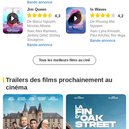
Bande-annonce
Jim Queen
In Waves
4,3
4,2
De Marco Nguyen,
De Phuong Mai
Nicolas Athane
Nguyen
Avec Alex Ramires,
Avec Lyna Khoudri,
Jérémy Gillet, Shirley
Paul Kircher, Rio Vega
Souagnon
Bande-annonce
Bande-annonce
Tous les meilleurs films au ciné
Trailers des films prochainement au
cinéma