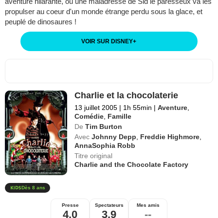
aventure hilarante, où une maladresse de Sid le paresseux va les
propulser au coeur d'un monde étrange perdu sous la glace, et
peuplé de dinosaures !
VOIR SUR DISNEY
+
Charlie et la chocolaterie
13 juillet 2005
|
1h 55min
|
Aventure
,
Comédie
,
Famille
De
Tim Burton
Avec
Johnny Depp
,
Freddie Highmore
,
AnnaSophia Robb
Titre original
Charlie and the Chocolate Factory
Dès 8 ans
Presse
Spectateurs
Mes amis
4,0
3,9
--