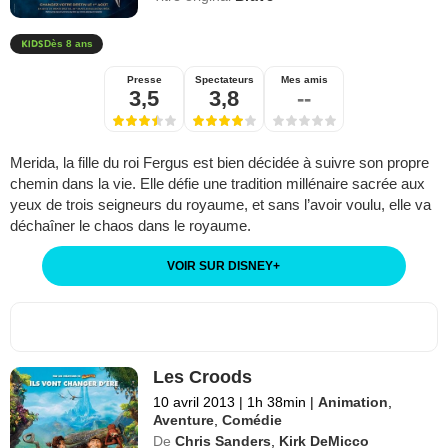
Dès 8 ans
Presse
Spectateurs
Mes amis
3,5
3,8
--
Merida, la fille du roi Fergus est bien décidée à suivre son propre
chemin dans la vie. Elle défie une tradition millénaire sacrée aux
yeux de trois seigneurs du royaume, et sans l’avoir voulu, elle va
déchaîner le chaos dans le royaume.
VOIR SUR DISNEY
+
Les Croods
10 avril 2013
|
1h 38min
|
Animation
,
Aventure
,
Comédie
De
Chris Sanders
,
Kirk DeMicco