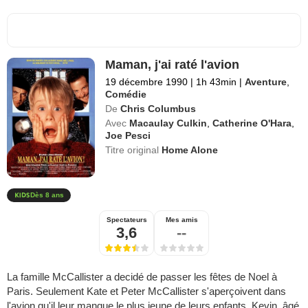
Maman, j'ai raté l'avion
19 décembre 1990
|
1h 43min
|
Aventure
,
Comédie
De
Chris Columbus
Avec
Macaulay Culkin
,
Catherine O'Hara
,
Joe Pesci
Titre original
Home Alone
Dès 8 ans
Spectateurs
Mes amis
3,6
--
La famille McCallister a decidé de passer les fêtes de Noel à
Paris. Seulement Kate et Peter McCallister s'aperçoivent dans
l'avion qu'il leur manque le plus jeune de leurs enfants, Kevin, âgé