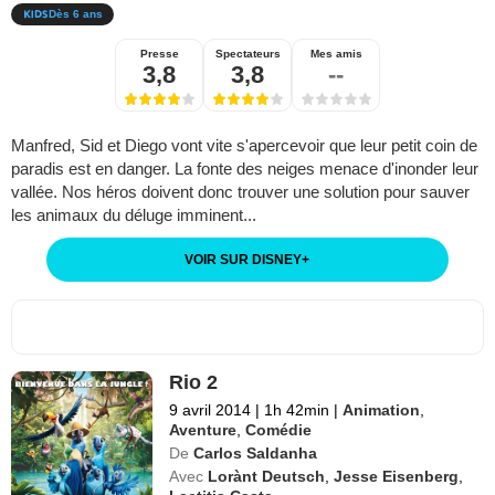
Dès 6 ans
Presse
Spectateurs
Mes amis
3,8
3,8
--
Manfred, Sid et Diego vont vite s'apercevoir que leur petit coin de
paradis est en danger. La fonte des neiges menace d'inonder leur
vallée. Nos héros doivent donc trouver une solution pour sauver
les animaux du déluge imminent...
VOIR SUR DISNEY
+
Rio 2
9 avril 2014
|
1h 42min
|
Animation
,
Aventure
,
Comédie
De
Carlos Saldanha
Avec
Lorànt Deutsch
,
Jesse Eisenberg
,