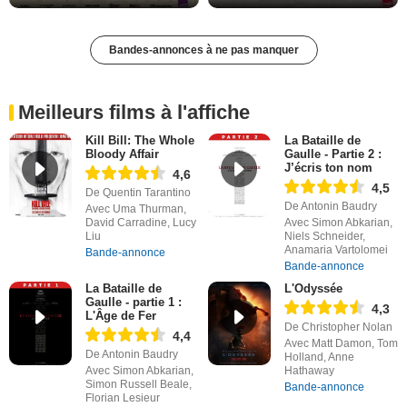
Bandes-annonces à ne pas manquer
Meilleurs films à l'affiche
Kill Bill: The Whole
La Bataille de
Bloody Affair
Gaulle - Partie 2 :
J’écris ton nom
4,6
4,5
De Quentin Tarantino
De Antonin Baudry
Avec Uma Thurman,
David Carradine, Lucy
Avec Simon Abkarian,
Liu
Niels Schneider,
Anamaria Vartolomei
Bande-annonce
Bande-annonce
La Bataille de
L'Odyssée
Gaulle - partie 1 :
4,3
L'Âge de Fer
De Christopher Nolan
4,4
Avec Matt Damon, Tom
De Antonin Baudry
Holland, Anne
Avec Simon Abkarian,
Hathaway
Simon Russell Beale,
Bande-annonce
Florian Lesieur