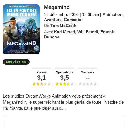
Megamind
15 décembre 2010
|
1h 35min
|
Animation
,
Aventure
,
Comédie
De
Tom McGrath
Avec
Kad Merad
,
Will Ferrell
,
Franck
Dubosc
Dès 8 ans
Presse
Spectateurs
Mes amis
3,1
3,5
--
Les studios DreamWorks Animation vous présentent «
Megamind », le superméchant le plus génial de toute l’histoire de
l’humanité. Et le pire loser aussi...