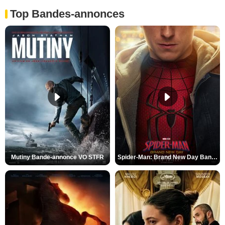
Top Bandes-annonces
Mutiny Bande-annonce VO STFR
Spider-Man: Brand New Day Bande-annonce VO STFR