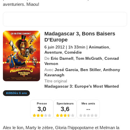
aventuriers. Miaou!
Madagascar 3, Bons Baisers
D’Europe
6 juin 2012
|
1h 33min
|
Animation
,
Aventure
,
Comédie
De
Eric Darnell
,
Tom McGrath
,
Conrad
Vernon
Avec
José Garcia
,
Ben Stiller
,
Anthony
Kavanagh
Titre original
Madagascar 3: Europe's Most Wanted
Dès 6 ans
Presse
Spectateurs
Mes amis
3,0
3,6
--
Alex le lion, Marty le zèbre, Gloria l'hippopotame et Melman la