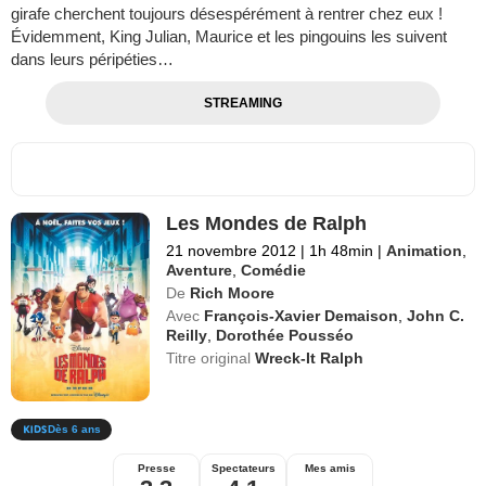
girafe cherchent toujours désespérément à rentrer chez eux !
Évidemment, King Julian, Maurice et les pingouins les suivent
dans leurs péripéties…
STREAMING
Les Mondes de Ralph
21 novembre 2012
|
1h 48min
|
Animation
,
Aventure
,
Comédie
De
Rich Moore
Avec
François-Xavier Demaison
,
John C.
Reilly
,
Dorothée Pousséo
Titre original
Wreck-It Ralph
Dès 6 ans
Presse
Spectateurs
Mes amis