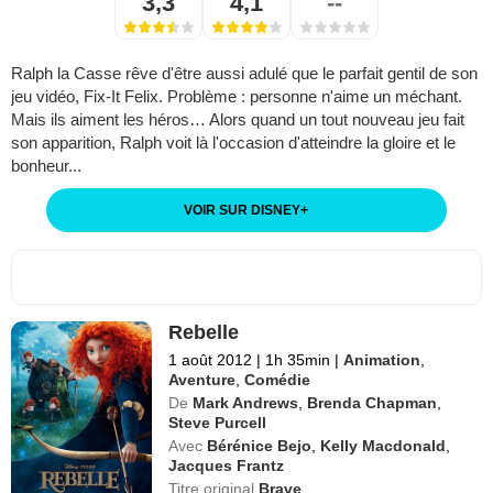
3,3
4,1
--
Ralph la Casse rêve d'être aussi adulé que le parfait gentil de son
jeu vidéo, Fix-It Felix. Problème : personne n'aime un méchant.
Mais ils aiment les héros… Alors quand un tout nouveau jeu fait
son apparition, Ralph voit là l'occasion d'atteindre la gloire et le
bonheur...
VOIR SUR DISNEY
+
Rebelle
1 août 2012
|
1h 35min
|
Animation
,
Aventure
,
Comédie
De
Mark Andrews
,
Brenda Chapman
,
Steve Purcell
Avec
Bérénice Bejo
,
Kelly Macdonald
,
Jacques Frantz
Titre original
Brave