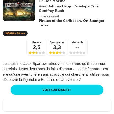
De
Rob Marshall
Avec
Johnny Depp
,
Penélope Cruz
,
Geoffrey Rush
Titre original
Pirates of the Caribbean: On Stranger
Tides
Dès 10 ans
Presse
Spectateurs
Mes amis
2,5
3,3
--
Le capitaine Jack Sparrow retrouve une femme qu’il a connue
autrefois. Leurs liens sont-ils faits d’amour ou cette femme n’est-
elle qu’une aventurière sans scrupule qui cherche à l’utiliser pour
découvrir la légendaire Fontaine de Jouvence ?
VOIR SUR DISNEY
+