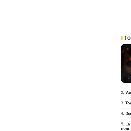
To
2.
Va
3.
To
4.
De
5.
La 
nom