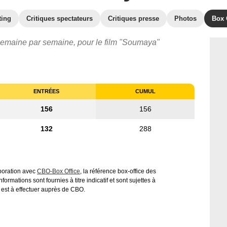
ting
Critiques spectateurs
Critiques presse
Photos
Box 
 semaine par semaine, pour le film "Soumaya"
ENTRÉES
CUMUL
156
156
132
288
aboration avec
CBO-Box Office
, la référence box-office des
ormations sont fournies à titre indicatif et sont sujettes à
 est à effectuer auprès de CBO.