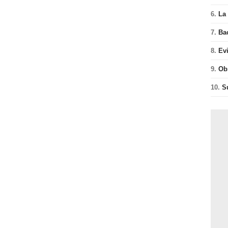
6.
La 
7.
Ba
8.
Ev
9.
Ob
10.
S