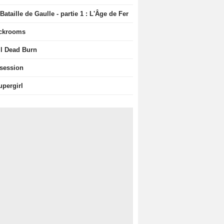
Bataille de Gaulle - partie 1 : L'Âge de Fer
ckrooms
il Dead Burn
session
upergirl