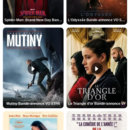
Spider-Man: Brand New Day Bande-annonce VO STFR
L'Odyssée Bande-annonce VO STFR
Mutiny Bande-annonce VO STFR
Le Triangle d'or Bande-annonce VF