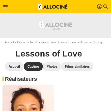
profil
menu
search
Accueil
Cinéma
Tous les films
Films Drame
Lessons of Love
Casting Lessons of Love
Lessons of Love
Accueil
Casting
Photos
Films similaires
Réalisateurs