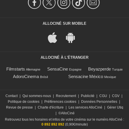
ALLOCINÉ SUR MOBILE
ALLOCINÉ À L'ÉTRANGER
Filmstarts
SensaCine
Beyazperde
Allemagne
Espagne
Turquie
AdoroCinema
Sensacine México
Brésil
Mexique
Contact
|
Qui sommes-nous
|
Recrutement
|
Publicité
|
CGU
|
CGV
|
Politique de cookies
|
Préférences cookies
|
Données Personnelles
|
Revue de presse
|
Charte d'écriture
|
Les services AlloCiné
|
Gérer Utiq
|
©AlloCiné
Retrouvez tous les horaires et infos de votre cinéma sur le numéro AlloCiné :
0 892 892 892
(0,90€/minute)