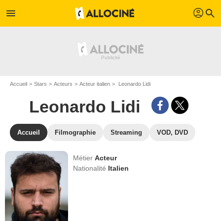
profil
menu
search
Accueil
Stars
Acteurs
Acteur italien
Leonardo Lidi
Leonardo Lidi
Accueil
Filmographie
Streaming
VOD, DVD
Métier
Acteur
Nationalité
Italien