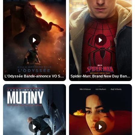
L'Odyssée Bande-annonce VO STFR
Spider-Man: Brand New Day Bande-annonce VO STFR