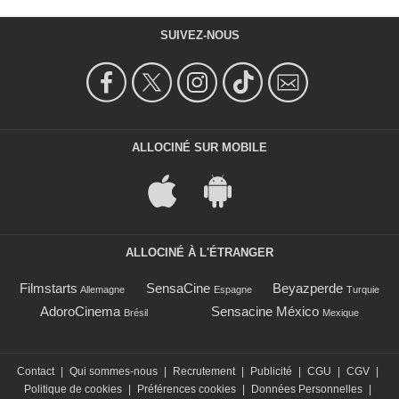
SUIVEZ-NOUS
ALLOCINÉ SUR MOBILE
ALLOCINÉ À L'ÉTRANGER
Filmstarts
SensaCine
Beyazperde
Allemagne
Espagne
Turquie
AdoroCinema
Sensacine México
Brésil
Mexique
Contact
|
Qui sommes-nous
|
Recrutement
|
Publicité
|
CGU
|
CGV
|
Politique de cookies
|
Préférences cookies
|
Données Personnelles
|