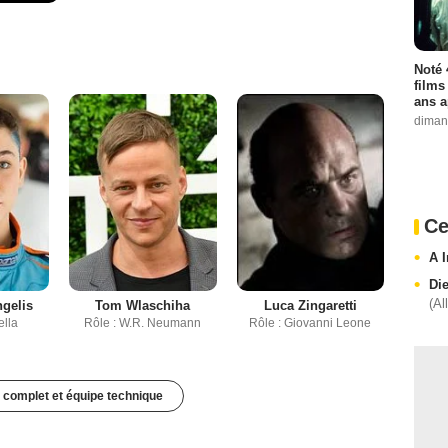
Noté 
films
ans a
diman
Ce
A I
Di
(Al
ngelis
Tom Wlaschiha
Luca Zingaretti
ella
Rôle : W.R. Neumann
Rôle : Giovanni Leone
 complet et équipe technique