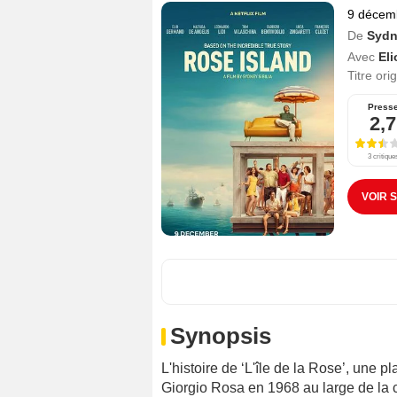
9 décem
De
Sydn
Avec
El
Titre ori
Press
2,7
3 critique
VOIR 
Synopsis
L'histoire de ‘L'île de la Rose’, une p
Giorgio Rosa en 1968 au large de la cô