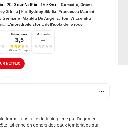
bre 2020
sur Netflix
|
1h 58min
|
Comédie
,
Drame
ey Sibilia
Par
Sydney Sibilia
,
Francesca Manieri
|
io Germano
,
Matilda De Angelis
,
Tom Wlaschiha
ginal
L'incredibile storia dell'isola delle rose
e
Spectateurs
Mes amis
3,6
--
s
978 notes, 54 critiques
SUR NETFLIX
late-forme construite de toute pièce par l'ingénieur
te Italienne en dehors des eaux territoriales qui