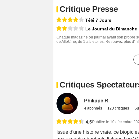
Critique Presse
Télé 7 Jours
Le Journal du Dimanche
Chaque magazine ou journal ayant son propre sys
de AlloCiné, de 1 à 5 étoiles. Retrouvez plus d'i
Critiques Spectateur
Philippe R.
4 abonnés
123 critiques
Su
4,5
Publiée le 10 décembre 20
Issue d'une histoire vraie, ce biopi
aux accents chantants Italiens ! en 