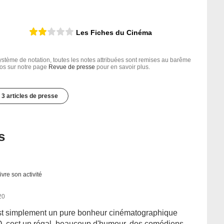
Les Fiches du Cinéma
tème de notation, toutes les notes attribuées sont remises au barême
nfos sur notre page
Revue de presse
pour en savoir plus.
3 articles de presse
s
ivre son activité
20
c est simplement un pure bonheur cinématographique
VO ,cest un régal, beaucoup d'humour, des comédiens