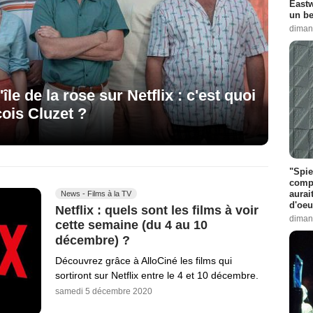
Eastw
un be
diman
'île de la rose sur Netflix : c'est quoi
çois Cluzet ?
"Spie
compl
aurai
News - Films à la TV
d'oeu
Netflix : quels sont les films à voir
diman
cette semaine (du 4 au 10
décembre) ?
Découvrez grâce à AlloCiné les films qui
sortiront sur Netflix entre le 4 et 10 décembre.
samedi 5 décembre 2020