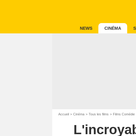
NEWS
CINÉMA
S
Accueil
Cinéma
Tous les films
Films Comédie
L'incroyab