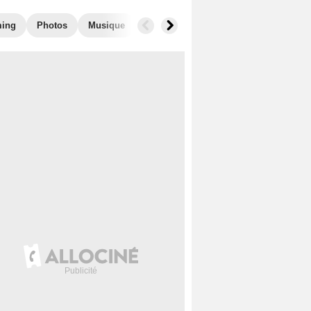
ming
Photos
Musique
Secrets de tournage
Films similai