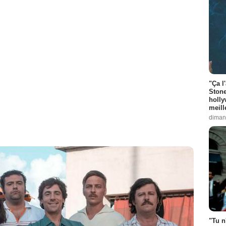
"Ça l
Stone
holly
meill
diman
"Tu n