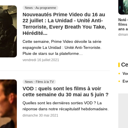
News - Au programme
Nouveautés Prime Video du 16 au
Noté 
22 juillet : La Unidad - Unité Anti-
films
Terroriste, Every Breath You Take,
ans a
Hérédité...
diman
Cette semaine, Prime Video dévoile la série
espagnole La Unidad : Unité Anti-Terroriste.
Pluie de stars sur la plateforme…
vendredi 16 juillet 2021
Ce
Vo
Ev
News - Films à la TV
VOD : quels sont les films à voir
cette semaine du 30 mai au 5 juin ?
Quelles sont les dernières sorties VOD ? La
réponse dans notre récapitulatif hebdomadaire.
dimanche 30 mai 2021