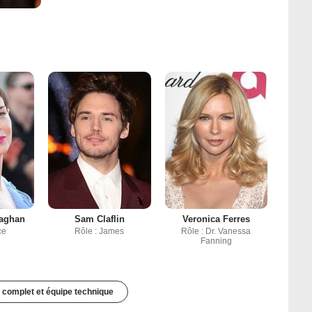
naghan
Sam Claflin
Veronica Ferres
ce
Rôle : James
Rôle : Dr. Vanessa
Fanning
 complet et équipe technique