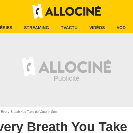
ÉRIES
STREAMING
TVACTU
VIDÉOS
VOD
Every Breath You Take de Vaughn Stein
very Breath You Take