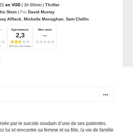
021
en VOD
|
1h 50min
|
Thriller
hn Stein
Par
David Murray
|
sey Affleck
,
Michelle Monaghan
,
Sam Claflin
e
Spectateurs
Mes amis
2,3
--
s
232 notes, 24 critiques
versée par le suicide soudain d’une de ses patientes.
ez lui et rencontre sa femme et sa fille, la vie de famille