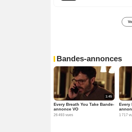
Vo
Bandes-annonces
1:45
Every Breath You Take Bande-
Every 
annonce VO
annon
26 493 vues
1 717 v