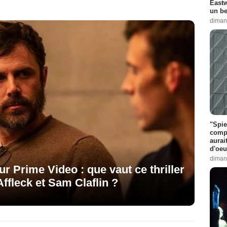
Eastw
un be
diman
"Spie
compl
aurai
d'oeu
diman
r Prime Video : que vaut ce thriller
ffleck et Sam Claflin ?