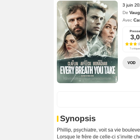
3 juin 2
De
Vaug
Avec
Ca
Press
3,0
7 critique
VOD
Synopsis
Phillip, psychiatre, voit sa vie boule
Lorsque le frère de celle-ci s’invite ch