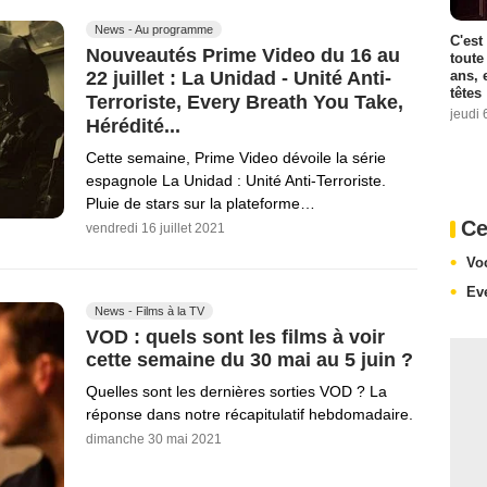
News - Au programme
C'est
Nouveautés Prime Video du 16 au
toute
ans, 
22 juillet : La Unidad - Unité Anti-
têtes
Terroriste, Every Breath You Take,
jeudi 
Hérédité...
Cette semaine, Prime Video dévoile la série
espagnole La Unidad : Unité Anti-Terroriste.
Pluie de stars sur la plateforme…
Ce
vendredi 16 juillet 2021
Vo
Ev
News - Films à la TV
VOD : quels sont les films à voir
cette semaine du 30 mai au 5 juin ?
Quelles sont les dernières sorties VOD ? La
réponse dans notre récapitulatif hebdomadaire.
dimanche 30 mai 2021