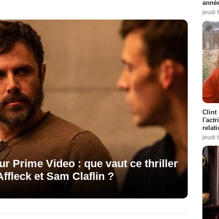
année
jeudi 
Clint
l'act
relat
jeudi 
r Prime Video : que vaut ce thriller
ffleck et Sam Claflin ?