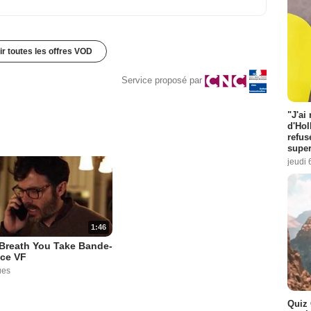
ir toutes les offres VOD
Service proposé par
"J'ai
d'Hol
refus
super
jeudi 
1:46
Breath You Take Bande-
ce VF
ues
Quiz 