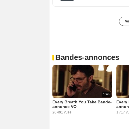
Vo
Bandes-annonces
1:45
Every Breath You Take Bande-
Every 
annonce VO
annon
26 491 vues
1 717 v