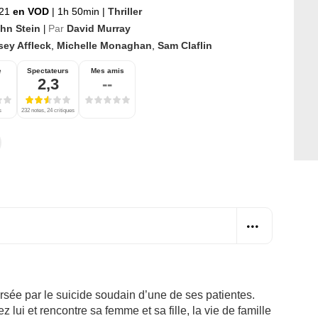
021
en VOD
|
1h 50min
|
Thriller
hn Stein
Par
David Murray
|
sey Affleck
,
Michelle Monaghan
,
Sam Claflin
e
Spectateurs
Mes amis
2,3
--
s
232 notes, 24 critiques
versée par le suicide soudain d’une de ses patientes.
ez lui et rencontre sa femme et sa fille, la vie de famille