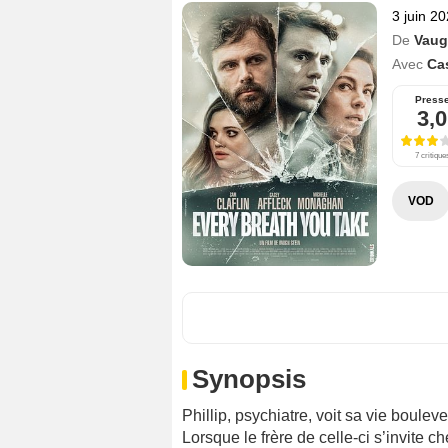
3 juin 2
De
Vaug
Avec
Ca
Press
3,0
7 critique
VOD
Synopsis
Phillip, psychiatre, voit sa vie boule
Lorsque le frère de celle-ci s’invite ch