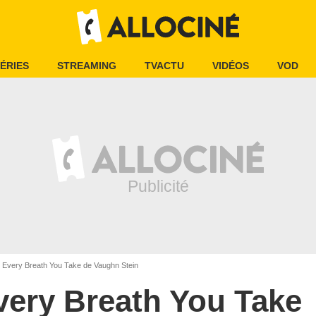
ÉRIES
STREAMING
TVACTU
VIDÉOS
VOD
Every Breath You Take de Vaughn Stein
very Breath You Take