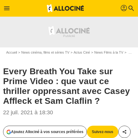
profil
menu
search
Accueil
News cinéma, films et séries TV
Actus Ciné
News Films à la TV
Every Breath You Take sur Prime Video : que vaut ce thriller oppressant avec Casey Affleck et Sam Claflin ?
Every Breath You Take sur
Prime Video : que vaut ce
thriller oppressant avec Casey
Affleck et Sam Claflin ?
22 juil. 2021 à 18:30
Ajoutez Allociné à vos sources préférées
Suivez-nous
Partag