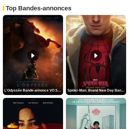
Top Bandes-annonces
L'Odyssée Bande-annonce VO STFR
Spider-Man: Brand New Day Bande-annonce VO STFR