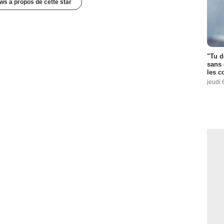
ws à propos de cette star
"Tu d
sans 
les c
jeudi 