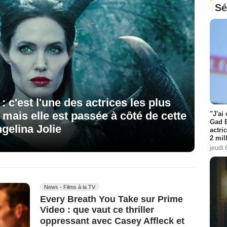
Sé
: c'est l'une des actrices les plus
mais elle est passée à côté de cette
"J'ai
Gad E
gelina Jolie
actri
2 mil
jeudi 
News - Films à la TV
Every Breath You Take sur Prime
Video : que vaut ce thriller
oppressant avec Casey Affleck et