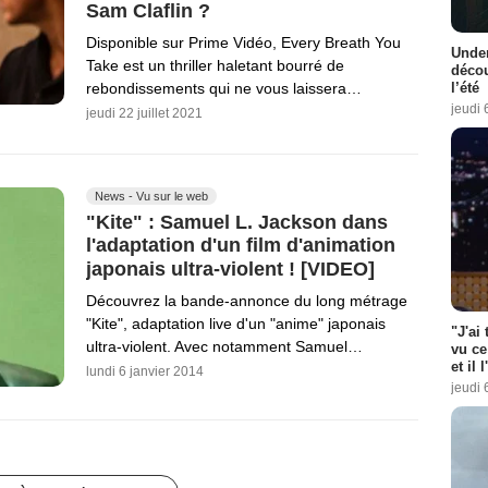
Sam Claflin ?
Disponible sur Prime Vidéo, Every Breath You
Under
Take est un thriller haletant bourré de
décou
rebondissements qui ne vous laissera…
l’été
jeudi 
jeudi 22 juillet 2021
News - Vu sur le web
"Kite" : Samuel L. Jackson dans
l'adaptation d'un film d'animation
japonais ultra-violent ! [VIDEO]
Découvrez la bande-annonce du long métrage
"Kite", adaptation live d'un "anime" japonais
"J'ai
ultra-violent. Avec notamment Samuel…
vu ce
et il 
lundi 6 janvier 2014
jeudi 