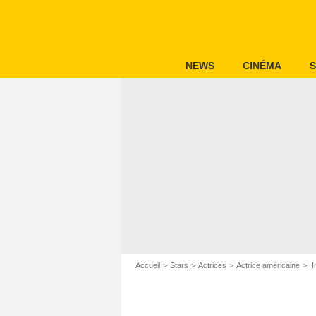
NEWS
CINÉMA
S
Accueil
Stars
Actrices
Actrice américaine
I