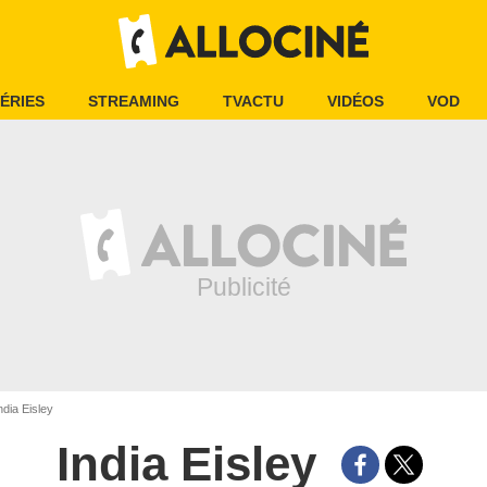
ÉRIES
STREAMING
TVACTU
VIDÉOS
VOD
ndia Eisley
India Eisley