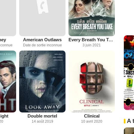
ney
American Outlaws
Every Breath You Take
inconnue
Date de sortie inconnue
3 juin 2021
ight
Double mortel
Clinical
A 
20
14 août 2019
10 avril 2020