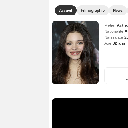
Accueil
Filmographie
News
Métier
Actri
Nationalité
A
Naissance
2
Age
32
ans
a