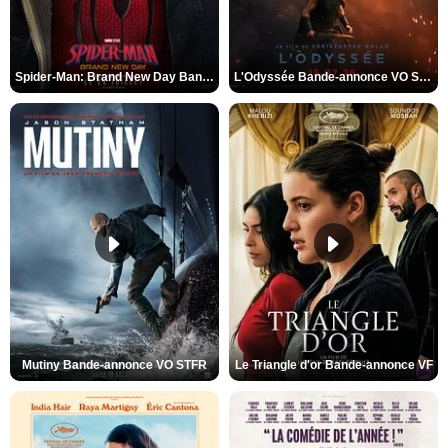
Spider-Man: Brand New Day Bande-annonce VO STFR
L'Odyssée Bande-annonce VO STFR
Mutiny Bande-annonce VO STFR
Le Triangle d'or Bande-annonce VF