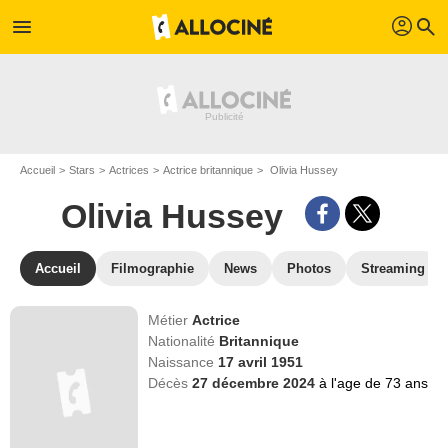
profil
menu
search
Accueil
Stars
Actrices
Actrice britannique
Olivia Hussey
Olivia Hussey
Accueil
Filmographie
News
Photos
Streaming
Métier
Actrice
Nationalité
Britannique
Naissance
17 avril 1951
Décès
27 décembre 2024
à l'age de 73 ans