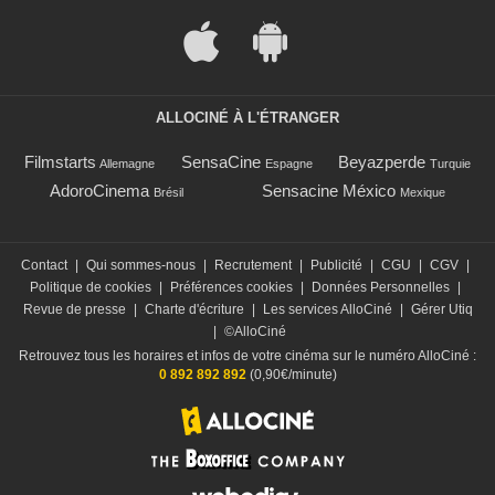
ALLOCINÉ À L'ÉTRANGER
Filmstarts
SensaCine
Beyazperde
Allemagne
Espagne
Turquie
AdoroCinema
Sensacine México
Brésil
Mexique
Contact
|
Qui sommes-nous
|
Recrutement
|
Publicité
|
CGU
|
CGV
|
Politique de cookies
|
Préférences cookies
|
Données Personnelles
|
Revue de presse
|
Charte d'écriture
|
Les services AlloCiné
|
Gérer Utiq
|
©AlloCiné
Retrouvez tous les horaires et infos de votre cinéma sur le numéro AlloCiné :
0 892 892 892
(0,90€/minute)