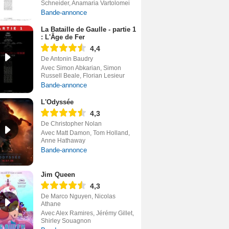
Schneider, Anamaria Vartolomei
Bande-annonce
La Bataille de Gaulle - partie 1
: L'Âge de Fer
4,4
De Antonin Baudry
Avec Simon Abkarian, Simon
Russell Beale, Florian Lesieur
Bande-annonce
L'Odyssée
4,3
De Christopher Nolan
Avec Matt Damon, Tom Holland,
Anne Hathaway
Bande-annonce
Jim Queen
4,3
De Marco Nguyen, Nicolas
Athane
Avec Alex Ramires, Jérémy Gillet,
Shirley Souagnon