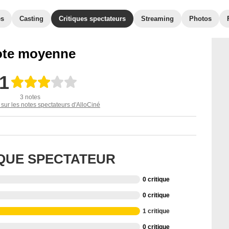
es
Casting
Critiques spectateurs
Streaming
Photos
te moyenne
,1
3 notes
 sur les notes spectateurs d'AlloCiné
IQUE SPECTATEUR
0 critique
0 critique
1 critique
0 critique