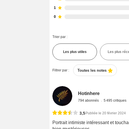
1
0
Trier par :
Les plus utiles
Les plus réc
Filtrer par :
Toutes les notes
Hotinhere
794 abonnés
5 495 critiques
3,5
Publiée le 20 février 2024
Portrait intimiste intéressant et touc
bien mystérieuses.