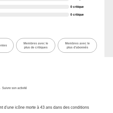
0 critique
0 critique
Membres avec le
Membres avec le
entes
plus de critiques
plus d'abonnés
Suivre son activité
hant d'une icône morte à 43 ans dans des conditions