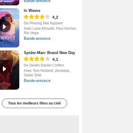
Bande-annonce
In Waves
4,2
De Phuong Mai Nguyen
Avec Lyna Khoudri, Paul Kircher,
Rio Vega
Bande-annonce
Spider-Man: Brand New Day
4,1
De Destin Daniel Cretton
Avec Tom Holland, Zendaya,
Sadie Sink
Bande-annonce
Tous les meilleurs films au ciné