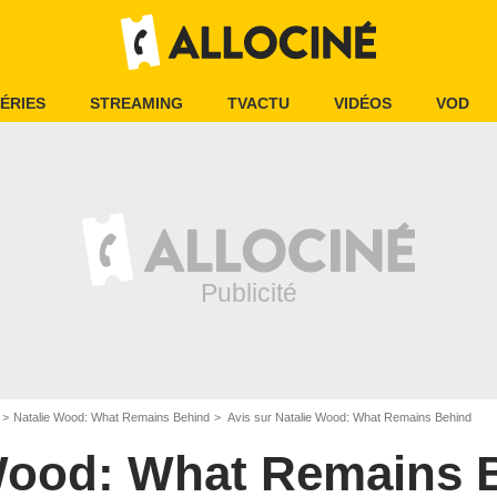
ÉRIES
STREAMING
TVACTU
VIDÉOS
VOD
Natalie Wood: What Remains Behind
Avis sur Natalie Wood: What Remains Behind
Wood: What Remains 