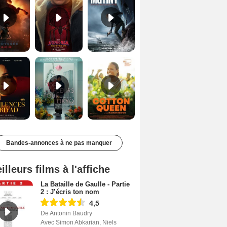
Les Silences de Riyad Bande-annonce VO STFR
Des Fleurs pour Tokyo Bande-annonce VO STFR
Cotton Queen Bande-annonce VO STFR
Bandes-annonces à ne pas manquer
illeurs films à l'affiche
La Bataille de Gaulle - Partie
2 : J’écris ton nom
4,5
De Antonin Baudry
Avec Simon Abkarian, Niels