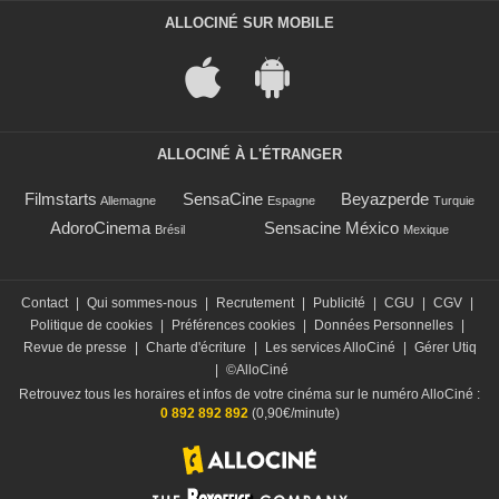
ALLOCINÉ SUR MOBILE
ALLOCINÉ À L'ÉTRANGER
Filmstarts
SensaCine
Beyazperde
Allemagne
Espagne
Turquie
AdoroCinema
Sensacine México
Brésil
Mexique
Contact
|
Qui sommes-nous
|
Recrutement
|
Publicité
|
CGU
|
CGV
|
Politique de cookies
|
Préférences cookies
|
Données Personnelles
|
Revue de presse
|
Charte d'écriture
|
Les services AlloCiné
|
Gérer Utiq
|
©AlloCiné
Retrouvez tous les horaires et infos de votre cinéma sur le numéro AlloCiné :
0 892 892 892
(0,90€/minute)