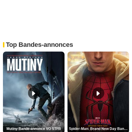
Top Bandes-annonces
Mutiny Bande-annonce VO STFR
Spider-Man: Brand New Day Bande-annonce VO STFR