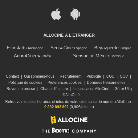
ALLOCINÉ À L'ÉTRANGER
Filmstarts
SensaCine
Beyazperde
Allemagne
Espagne
Turquie
AdoroCinema
Sensacine México
Brésil
Mexique
Contact
|
Qui sommes-nous
|
Recrutement
|
Publicité
|
CGU
|
CGV
|
Politique de cookies
|
Préférences cookies
|
Données Personnelles
|
Revue de presse
|
Charte d'écriture
|
Les services AlloCiné
|
Gérer Utiq
|
©AlloCiné
Retrouvez tous les horaires et infos de votre cinéma sur le numéro AlloCiné :
0 892 892 892
(0,90€/minute)