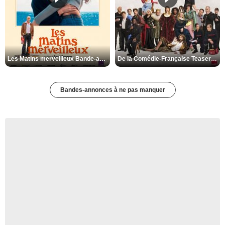
Les Matins merveilleux Bande-annonce VF
De la Comédie-Française Teaser VF
Bandes-annonces à ne pas manquer