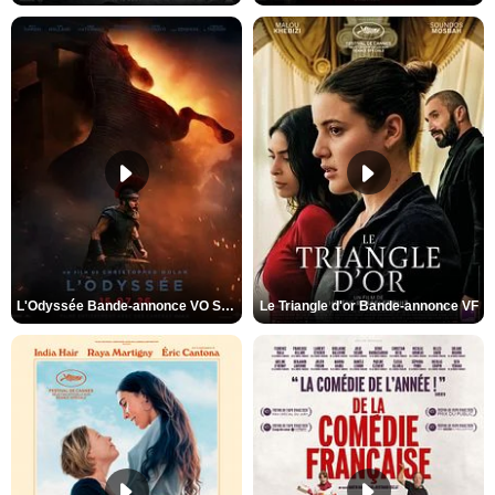
L'Odyssée Bande-annonce VO STFR
Le Triangle d'or Bande-annonce VF