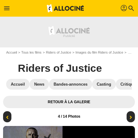
profil
menu
search
Accueil
Tous les films
Riders of Justice
Images du film Riders of Justice
Affiche du film Riders of Justice - Photo 4
Riders of Justice
Accueil
News
Bandes-annonces
Casting
Critiques
RETOUR À LA GALERIE
4
/ 14 Photos