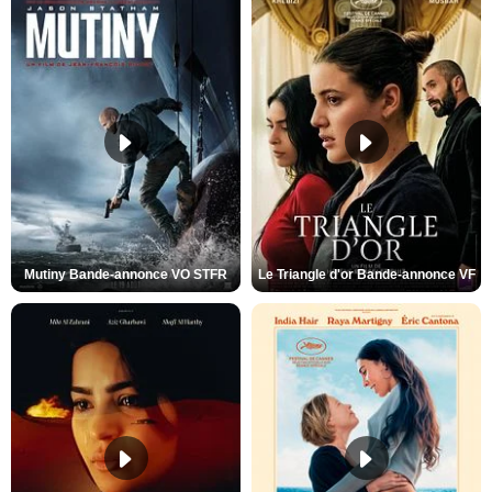
Mutiny Bande-annonce VO STFR
Le Triangle d'or Bande-annonce VF