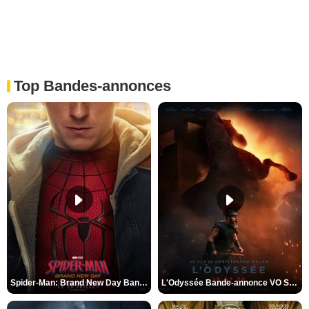
Top Bandes-annonces
Spider-Man: Brand New Day Bande-annonce VO STFR
L'Odyssée Bande-annonce VO STFR