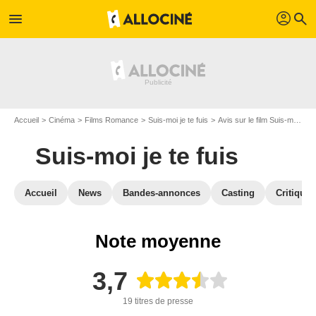
profil
menu
search
Accueil
Cinéma
Films Romance
Suis-moi je te fuis
Avis sur le film Suis-moi je te fuis
Suis-moi je te fuis
Accueil
News
Bandes-annonces
Casting
Critiques
Note moyenne
3,7
19 titres de presse