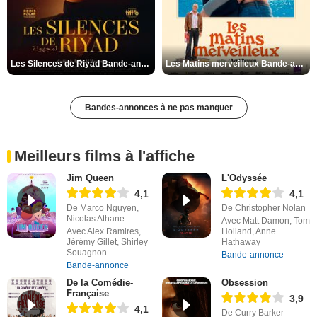
Les Silences de Riyad Bande-annonce VO STFR
Les Matins merveilleux Bande-annonce VF
Bandes-annonces à ne pas manquer
Meilleurs films à l'affiche
Jim Queen
L'Odyssée
4,1
4,1
De Marco Nguyen,
De Christopher Nolan
Nicolas Athane
Avec Matt Damon, Tom
Avec Alex Ramires,
Holland, Anne
Jérémy Gillet, Shirley
Hathaway
Souagnon
Bande-annonce
Bande-annonce
De la Comédie-
Obsession
Française
3,9
4,1
De Curry Barker