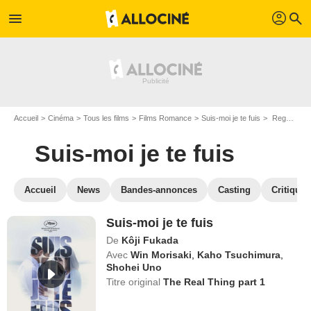
profil
menu
search
Accueil
Cinéma
Tous les films
Films Romance
Suis-moi je te fuis
Regarder Suis-moi je te fuis en SVOD
Suis-moi je te fuis
Accueil
News
Bandes-annonces
Casting
Critiques
Suis-moi je te fuis
De
Kôji Fukada
Avec
Win Morisaki
,
Kaho Tsuchimura
,
Shohei Uno
Titre original
The Real Thing part 1