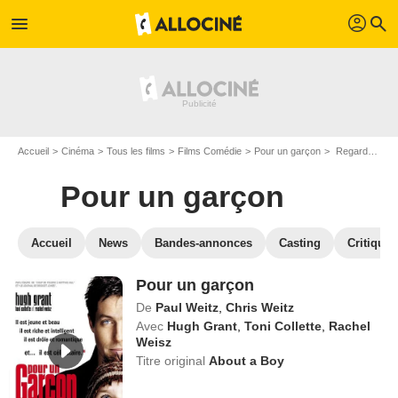
profil
menu
search
Accueil
Cinéma
Tous les films
Films Comédie
Pour un garçon
Regarder Pour un garçon en SVOD
Pour un garçon
Accueil
News
Bandes-annonces
Casting
Critiques
Pour un garçon
De
Paul Weitz
,
Chris Weitz
Avec
Hugh Grant
,
Toni Collette
,
Rachel
Weisz
Titre original
About a Boy