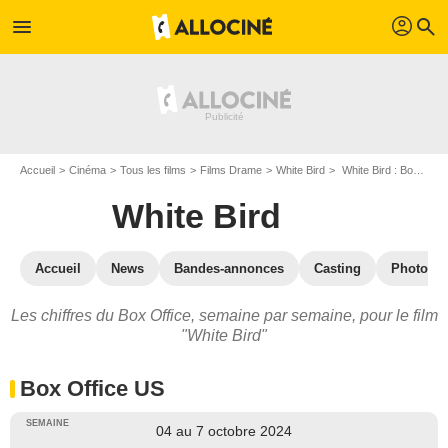
profil
menu
search
Accueil
Cinéma
Tous les films
Films Drame
White Bird
White Bird : Box Office
White Bird
Accueil
News
Bandes-annonces
Casting
Photos
Les chiffres du Box Office, semaine par semaine, pour le film
"White Bird"
Box Office US
04 au 7 octobre 2024