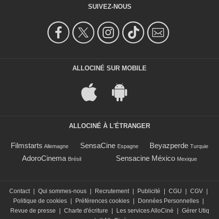
SUIVEZ-NOUS
ALLOCINÉ SUR MOBILE
ALLOCINÉ À L'ÉTRANGER
Filmstarts
SensaCine
Beyazperde
Allemagne
Espagne
Turquie
AdoroCinema
Sensacine México
Brésil
Mexique
Contact
|
Qui sommes-nous
|
Recrutement
|
Publicité
|
CGU
|
CGV
|
Politique de cookies
|
Préférences cookies
|
Données Personnelles
|
Revue de presse
|
Charte d'écriture
|
Les services AlloCiné
|
Gérer Utiq