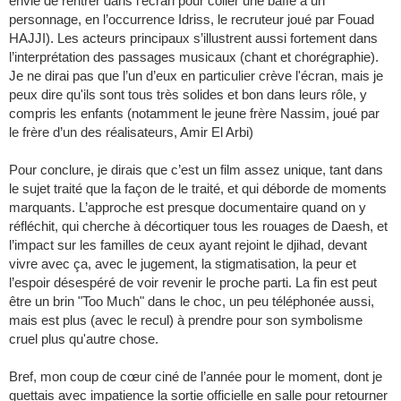
envie de rentrer dans l’écran pour coller une baffe à un
personnage, en l’occurrence Idriss, le recruteur joué par Fouad
HAJJI). Les acteurs principaux s’illustrent aussi fortement dans
l’interprétation des passages musicaux (chant et chorégraphie).
Je ne dirai pas que l’un d’eux en particulier crève l'écran, mais je
peux dire qu'ils sont tous très solides et bon dans leurs rôle, y
compris les enfants (notamment le jeune frère Nassim, joué par
le frère d’un des réalisateurs, Amir El Arbi)
Pour conclure, je dirais que c’est un film assez unique, tant dans
le sujet traité que la façon de le traité, et qui déborde de moments
marquants. L’approche est presque documentaire quand on y
réfléchit, qui cherche à décortiquer tous les rouages de Daesh, et
l’impact sur les familles de ceux ayant rejoint le djihad, devant
vivre avec ça, avec le jugement, la stigmatisation, la peur et
l’espoir désespéré de voir revenir le proche parti. La fin est peut
être un brin "Too Much" dans le choc, un peu téléphonée aussi,
mais est plus (avec le recul) à prendre pour son symbolisme
cruel plus qu'autre chose.
Bref, mon coup de cœur ciné de l’année pour le moment, dont je
guettais avec impatience la sortie officielle en salle pour retourner