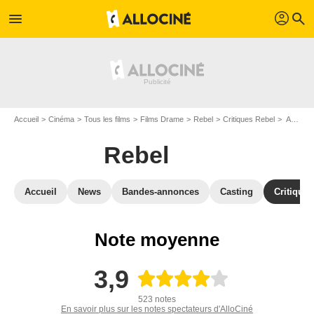
profil
menu
search
Accueil
Cinéma
Tous les films
Films Drame
Rebel
Critiques Rebel
Avis : Rebel - Page 5
Rebel
Accueil
News
Bandes-annonces
Casting
Critiques
Note moyenne
3,9
523 notes
En savoir plus sur les notes spectateurs d'AlloCiné