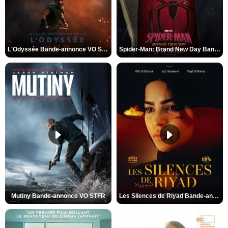
L'Odyssée Bande-annonce VO STFR
Spider-Man: Brand New Day Bande-annonce VO STFR
Mutiny Bande-annonce VO STFR
Les Silences de Riyad Bande-annonce VO STFR