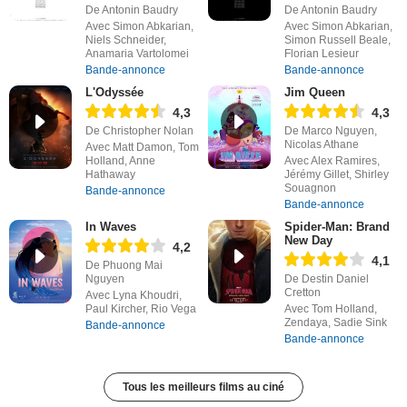
De Antonin Baudry
De Antonin Baudry
Avec Simon Abkarian,
Avec Simon Abkarian,
Niels Schneider,
Simon Russell Beale,
Anamaria Vartolomei
Florian Lesieur
Bande-annonce
Bande-annonce
L'Odyssée
Jim Queen
4,3
4,3
De Christopher Nolan
De Marco Nguyen,
Nicolas Athane
Avec Matt Damon, Tom
Holland, Anne
Avec Alex Ramires,
Hathaway
Jérémy Gillet, Shirley
Souagnon
Bande-annonce
Bande-annonce
In Waves
Spider-Man: Brand
New Day
4,2
4,1
De Phuong Mai
Nguyen
De Destin Daniel
Cretton
Avec Lyna Khoudri,
Paul Kircher, Rio Vega
Avec Tom Holland,
Zendaya, Sadie Sink
Bande-annonce
Bande-annonce
Tous les meilleurs films au ciné