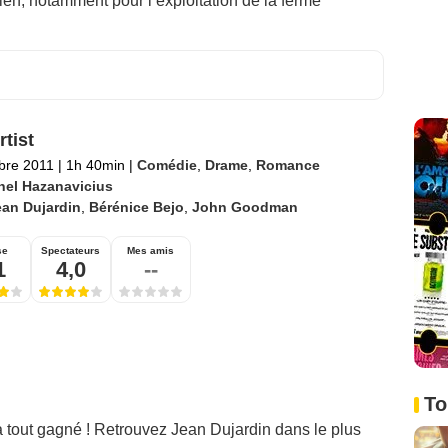
en, notamment pour l’exploitation de la ferme
rtist
bre 2011
|
1h 40min
|
Comédie
,
Drame
,
Romance
hel Hazanavicius
ean Dujardin
,
Bérénice Bejo
,
John Goodman
se
Spectateurs
Mes amis
1
4,0
--
To
a tout gagné ! Retrouvez Jean Dujardin dans le plus