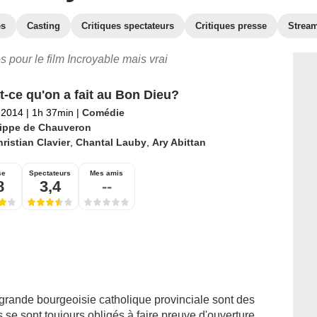
es
Casting
Critiques spectateurs
Critiques presse
Strea
es pour le film Incroyable mais vrai
t-ce qu'on a fait au Bon Dieu?
l 2014
|
1h 37min
|
Comédie
lippe de Chauveron
ristian Clavier
,
Chantal Lauby
,
Ary Abittan
se
Spectateurs
Mes amis
8
3,4
--
 grande bourgeoisie catholique provinciale sont des
ls se sont toujours obligés à faire preuve d'ouverture