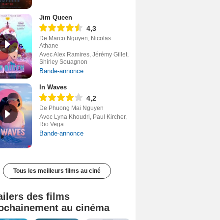
Jim Queen
4,3
De Marco Nguyen, Nicolas
Athane
Avec Alex Ramires, Jérémy Gillet,
Shirley Souagnon
Bande-annonce
In Waves
4,2
De Phuong Mai Nguyen
Avec Lyna Khoudri, Paul Kircher,
Rio Vega
Bande-annonce
Tous les meilleurs films au ciné
ailers des films
ochainement au cinéma
Tombé du ciel Bande-annonce VF
La fin d’Oak Street Bande-annonce VO STFR
Soudain Bande-annonce VF STFR