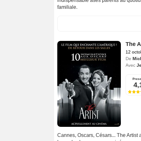
indispensable àses parents au quotidi
familiale.
The A
12 octo
De
Mic
Avec
J
Pres
4,
Cannes, Oscars, Césars... The Artist 