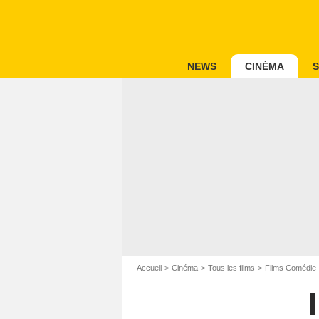
NEWS
CINÉMA
S
Accueil
Cinéma
Tous les films
Films Comédie