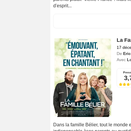
d'esprit...
La Fa
17 déc
De
Eric
Avec
L
Pres
3,
Dans la famille Bélier, tout le monde 