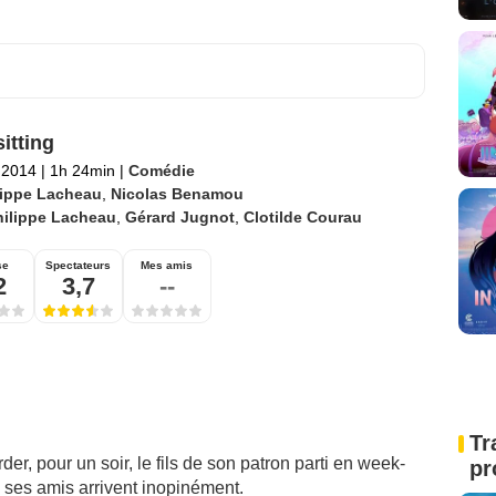
itting
l 2014
|
1h 24min
|
Comédie
lippe Lacheau
,
Nicolas Benamou
hilippe Lacheau
,
Gérard Jugnot
,
Clotilde Courau
se
Spectateurs
Mes amis
2
3,7
--
Tr
r, pour un soir, le fils de son patron parti en week-
pr
 ses amis arrivent inopinément.