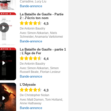
Carradine, Lucy Liu
Bande-annonce
La Bataille de Gaulle - Partie
2 : J’écris ton nom
4,5
De Antonin Baudry
Avec Simon Abkarian, Niels
Schneider, Anamaria Vartolomei
Bande-annonce
La Bataille de Gaulle - partie 1
: L'Âge de Fer
4,4
De Antonin Baudry
Avec Simon Abkarian, Simon
Russell Beale, Florian Lesieur
Bande-annonce
L'Odyssée
4,3
De Christopher Nolan
Avec Matt Damon, Tom Holland,
Anne Hathaway
Bande-annonce