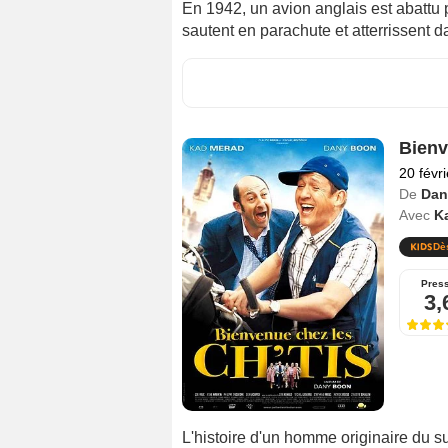
En 1942, un avion anglais est abattu 
sautent en parachute et atterrissent da
Bienv
20 févr
De
Dan
Avec
K
Dè
Pres
3,
L'histoire d'un homme originaire du su