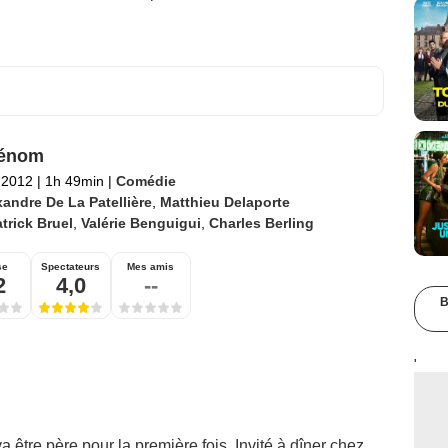
rénom
l 2012
|
1h 49min
|
Comédie
xandre De La Patellière
,
Matthieu Delaporte
trick Bruel
,
Valérie Benguigui
,
Charles Berling
se
Spectateurs
Mes amis
2
4,0
--
B
'
a être père pour la première fois. Invité à dîner chez