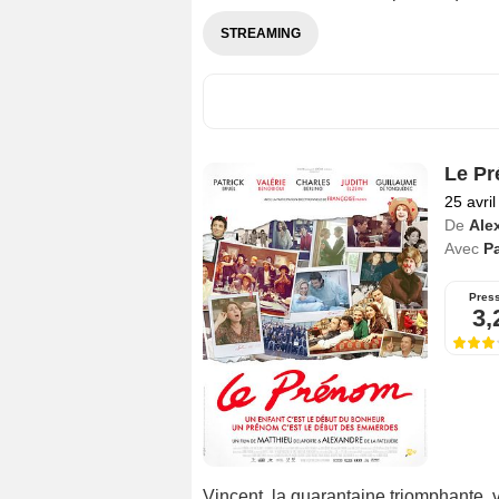
STREAMING
Le P
25 avri
De
Ale
Avec
Pa
Pres
3,
Vincent, la quarantaine triomphante, v