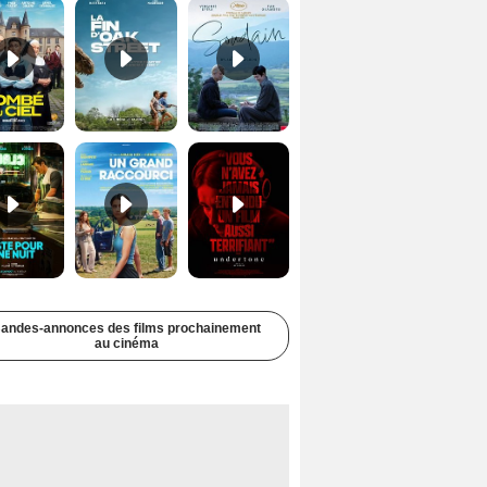
Juste pour une nuit Bande-annonce VO STFR
Un grand raccourci Bande-annonce VF
Undertone Bande-annonce VO STFR
andes-annonces des films prochainement
au cinéma