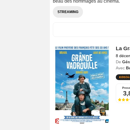
beau des hommages au cinéma.
STREAMING
La Gr
8 déce
De
Gér
Avec
Bo
Dè
Pres
3,