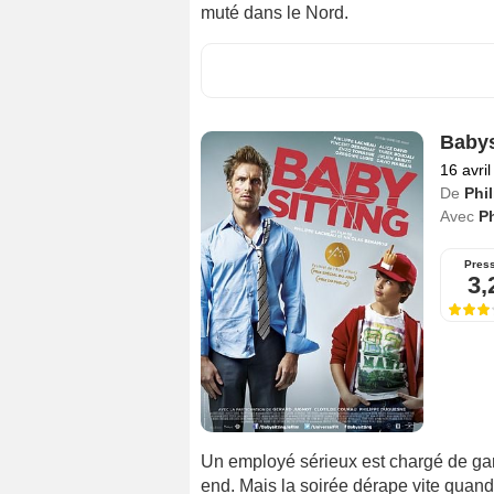
muté dans le Nord.
Babys
16 avri
De
Phi
Avec
P
Pres
3,
Un employé sérieux est chargé de garde
end. Mais la soirée dérape vite quand