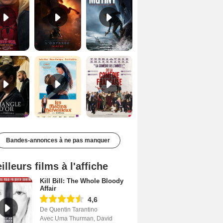
Le Triangle d'or Bande-annonce VF
Les Matins merveilleux Bande-annonce VF
De la Comédie-Française Teaser VF
Bandes-annonces à ne pas manquer
illeurs films à l'affiche
Kill Bill: The Whole Bloody
Affair
4,6
De Quentin Tarantino
Avec Uma Thurman, David