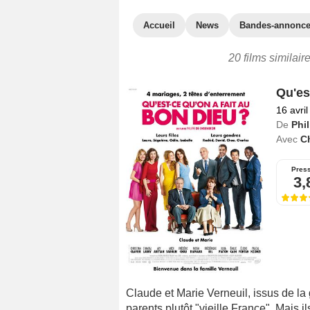
Accueil
News
Bandes-annonc
20 films similair
Qu'es
16 avri
De
Phi
Avec
Ch
Pres
3,
Claude et Marie Verneuil, issus de la
parents plutôt "vieille France". Mais i