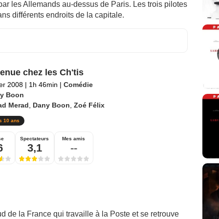
par les Allemands au-dessus de Paris. Les trois pilotes
ns différents endroits de la capitale.
enue chez les Ch'tis
ier 2008
|
1h 46min
|
Comédie
y Boon
ad Merad
,
Dany Boon
,
Zoé Félix
s 10 ans
se
Spectateurs
Mes amis
6
3,1
--
d de la France qui travaille à la Poste et se retrouve