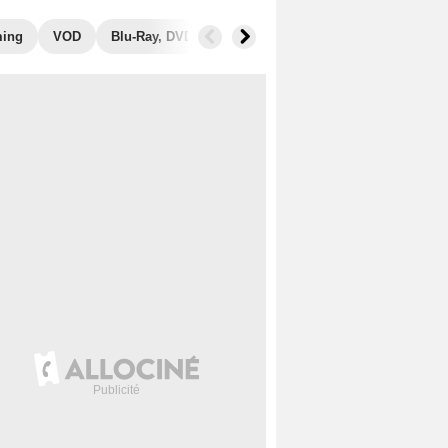
ming
VOD
Blu-Ray, DVD
Photos
Secrets de tournage