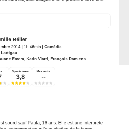
mille Bélier
embre 2014
|
1h 46min
|
Comédie
 Lartigau
ouane Emera
,
Karin Viard
,
François Damiens
se
Spectateurs
Mes amis
7
3,8
--
est sourd sauf Paula, 16 ans. Elle est une interprète